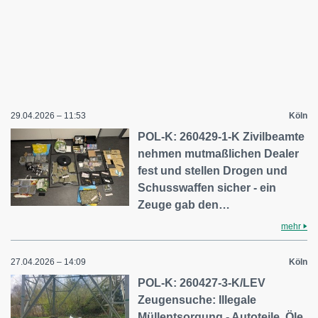
29.04.2026 – 11:53
Köln
POL-K: 260429-1-K Zivilbeamte
nehmen mutmaßlichen Dealer
fest und stellen Drogen und
Schusswaffen sicher - ein
Zeuge gab den…
mehr
27.04.2026 – 14:09
Köln
POL-K: 260427-3-K/LEV
Zeugensuche: Illegale
Müllentsorgung - Autoteile, Öle