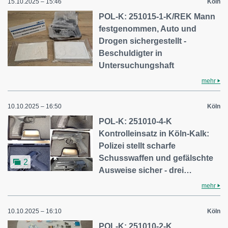
15.10.2025 – 15:46
Köln
POL-K: 251015-1-K/REK Mann
festgenommen, Auto und
Drogen sichergestellt -
Beschuldigter in
Untersuchungshaft
mehr
10.10.2025 – 16:50
Köln
POL-K: 251010-4-K
Kontrolleinsatz in Köln-Kalk:
Polizei stellt scharfe
Schusswaffen und gefälschte
2
Ausweise sicher - drei…
mehr
10.10.2025 – 16:10
Köln
POL-K: 251010-2-K