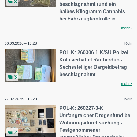
3
beschlagnahmt rund ein
halbes Kilogramm Cannabis
bei Fahrzeugkontrolle in…
mehr
06.03.2026 – 13:28
Köln
POL-K: 260306-1-K/SU Polizei
Köln verhaftet Räuberduo -
Sechsstelliger Bargeldbetrag
beschlagnahmt
3
mehr
27.02.2026 – 13:20
Köln
POL-K: 260227-3-K
Umfangreicher Drogenfund bei
Wohnungsdurchsuchung -
Festgenommener
2