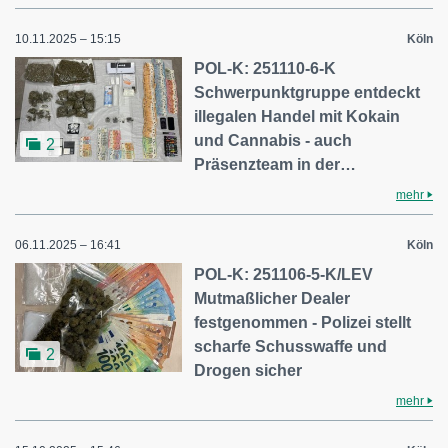
10.11.2025 – 15:15
Köln
POL-K: 251110-6-K
Schwerpunktgruppe entdeckt
illegalen Handel mit Kokain
und Cannabis - auch
2
Präsenzteam in der…
mehr
06.11.2025 – 16:41
Köln
POL-K: 251106-5-K/LEV
Mutmaßlicher Dealer
festgenommen - Polizei stellt
scharfe Schusswaffe und
2
Drogen sicher
mehr