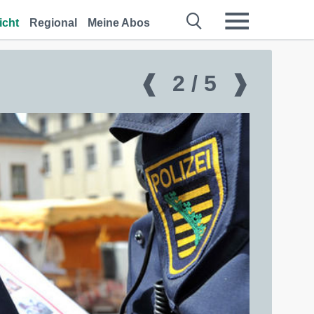
icht
Regional
Meine Abos
❰
2 / 5
❱