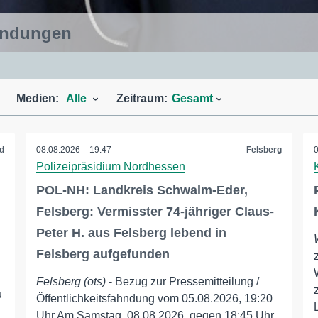
ahndungen
Medien:
Alle
Zeitraum:
Gesamt
d
08.08.2026 – 19:47
Felsberg
Polizeipräsidium Nordhessen
POL-NH: Landkreis Schwalm-Eder,
Felsberg: Vermisster 74-jähriger Claus-
Peter H. aus Felsberg lebend in
Felsberg aufgefunden
Felsberg (ots)
- Bezug zur Pressemitteilung /
u
Öffentlichkeitsfahndung vom 05.08.2026, 19:20
Uhr Am Samstag, 08.08.2026, gegen 18:45 Uhr,