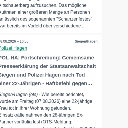
Altschauerberg aufzusuchen. Das mögliche
Auftreten einer größeren Menge an Personen
anlässlich des sogenannten "Schanzenfestes"
war bereits im Vorfeld über verschiedene ...
08.08.2026 – 16:56
Siegen/Hagen
Polizei Hagen
POL-HA: Fortschreibung: Gemeinsame
Presseerklärung der Staatsanwaltschaft
Siegen und Polizei Hagen nach Tod
einer 22-Jährigen - Haftbefehl gegen…
Siegen/Hagen (ots)
- Wie bereits berichtet,
wurde am Freitag (07.08.2026) eine 22-jährige
Frau tot in ihrer Wohnung gefunden.
Einsatzkräfte nahmen den 28-jährigen Ex-
Partner vorläufig fest (OTS-Meldung: