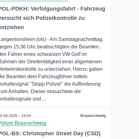
POL-PDKH: Verfolgungsfahrt - Fahrzeug
versucht sich Polizeikontrolle zu
entziehen
Langenlonsheim (ots)
- Am Samstagnachmittag,
gegen 15:36 Uhr, beabsichtigten die Beamten,
den Fahrer eines schwarzen VW Golf im
Rahmen der Streifentätigkeit einer allgemeinen
Verkehrskontrolle zu unterziehen. Hierzu gaben
die Beamten dem Fahrzeugführer mittels
Anhaltesignal "Stopp Polizei" die Aufforderung
zum Anhalten. Dieser missachtete die
Anhaltesignale und ...
08.08.2026 – 18:04
Braunschweig
Polizei Braunschweig
POL-BS: Christopher Street Day (CSD)