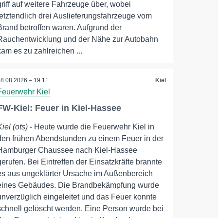
griff auf weitere Fahrzeuge über, wobei
letztendlich drei Auslieferungsfahrzeuge vom
Brand betroffen waren. Aufgrund der
Rauchentwicklung und der Nähe zur Autobahn
kam es zu zahlreichen ...
08.08.2026 – 19:11
Kiel
Feuerwehr Kiel
FW-Kiel: Feuer in Kiel-Hassee
Kiel (ots)
- Heute wurde die Feuerwehr Kiel in
den frühen Abendstunden zu einem Feuer in der
Hamburger Chaussee nach Kiel-Hassee
gerufen. Bei Eintreffen der Einsatzkräfte brannte
es aus ungeklärter Ursache im Außenbereich
eines Gebäudes. Die Brandbekämpfung wurde
unverzüglich eingeleitet und das Feuer konnte
schnell gelöscht werden. Eine Person wurde bei