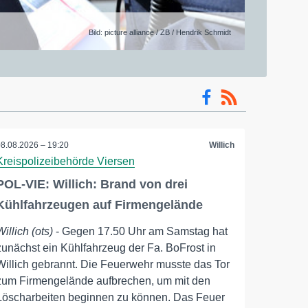
To
Bild: picture alliance / ZB / Hendrik Schmidt
08.08.2026 – 19:20
Willich
Kreispolizeibehörde Viersen
POL-VIE: Willich: Brand von drei
Kühlfahrzeugen auf Firmengelände
Willich (ots)
- Gegen 17.50 Uhr am Samstag hat
zunächst ein Kühlfahrzeug der Fa. BoFrost in
Willich gebrannt. Die Feuerwehr musste das Tor
zum Firmengelände aufbrechen, um mit den
Löscharbeiten beginnen zu können. Das Feuer