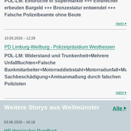
POL-LM: Einbrüche in Supermärkte +++ Einbrecher
erbeuten Bargeld +++ Bronzestatur entwendet +++
Falsche Polizeibeamte ohne Beute
mehr
10.05.2026 – 12:29
PD Limburg-Weilburg - Polizeipräsidium Westhessen
POL-LM: Widerstand und Trunkenheit+Mehrere
Unfallfluchten+Falsche
Bankmitarbeiter+Motorraddiebstahl+Motorradunfall+Mutwi
Sachbeschädigung+Amtsanmaßung durch falschen
Polizisten
mehr
Weitere Storys aus Weilmünster
Alle
03.06.2026 – 16:18
HR Hessischer Rundfunk