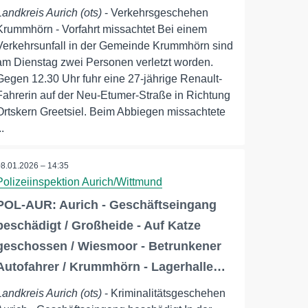
Landkreis Aurich (ots)
- Verkehrsgeschehen
Krummhörn - Vorfahrt missachtet Bei einem
Verkehrsunfall in der Gemeinde Krummhörn sind
am Dienstag zwei Personen verletzt worden.
Gegen 12.30 Uhr fuhr eine 27-jährige Renault-
Fahrerin auf der Neu-Etumer-Straße in Richtung
Ortskern Greetsiel. Beim Abbiegen missachtete
..
08.01.2026 – 14:35
Polizeiinspektion Aurich/Wittmund
POL-AUR: Aurich - Geschäftseingang
beschädigt / Großheide - Auf Katze
geschossen / Wiesmoor - Betrunkener
Autofahrer / Krummhörn - Lagerhalle…
Landkreis Aurich (ots)
- Kriminalitätsgeschehen