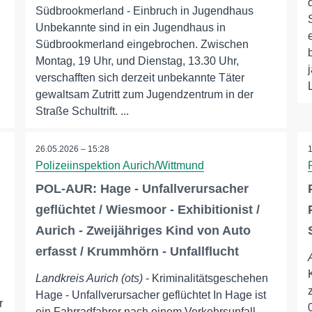
Südbrookmerland - Einbruch in Jugendhaus
Unbekannte sind in ein Jugendhaus in
Südbrookmerland eingebrochen. Zwischen
Montag, 19 Uhr, und Dienstag, 13.30 Uhr,
verschafften sich derzeit unbekannte Täter
gewaltsam Zutritt zum Jugendzentrum in der
Straße Schultrift. ...
26.05.2026 – 15:28
Polizeiinspektion Aurich/Wittmund
POL-AUR: Hage - Unfallverursacher
geflüchtet / Wiesmoor - Exhibitionist /
Aurich - Zweijähriges Kind von Auto
erfasst / Krummhörn - Unfallflucht
Landkreis Aurich (ots)
- Kriminalitätsgeschehen
Hage - Unfallverursacher geflüchtet In Hage ist
r
ein Fahrradfahrer nach einem Verkehrsunfall