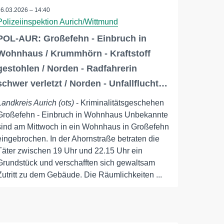
26.03.2026 – 14:40
Polizeiinspektion Aurich/Wittmund
POL-AUR: Großefehn - Einbruch in
Wohnhaus / Krummhörn - Kraftstoff
gestohlen / Norden - Radfahrerin
schwer verletzt / Norden - Unfallflucht…
Landkreis Aurich (ots)
- Kriminalitätsgeschehen
Großefehn - Einbruch in Wohnhaus Unbekannte
sind am Mittwoch in ein Wohnhaus in Großefehn
eingebrochen. In der Ahornstraße betraten die
Täter zwischen 19 Uhr und 22.15 Uhr ein
Grundstück und verschafften sich gewaltsam
Zutritt zu dem Gebäude. Die Räumlichkeiten ...