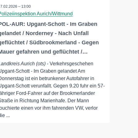
27.02.2026 – 13:00
Polizeiinspektion Aurich/Wittmund
POL-AUR: Upgant-Schott - Im Graben
gelandet / Norderney - Nach Unfall
geflüchtet / Südbrookmerland - Gegen
Mauer gefahren und geflüchtet /…
Landkreis Aurich (ots)
- Verkehrsgeschehen
Upgant-Schott - Im Graben gelandet Am
Donnerstag ist ein betrunkener Autofahrer in
Upgant-Schott verunfallt. Gegen 9.20 fuhr ein 57-
jähriger Ford-Fahrer auf der Brookmerlander
Straße in Richtung Marienhafe. Der Mann
touchierte einen vor ihm fahrenden VW, verlor
ie ...