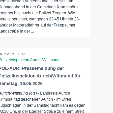
dem tödlichen Verkehrsunfall, der sich am
Sonntagabend in der Gemeinde Krummhörn
ereignet hat, sucht die Polizei Zeugen. Wie
bereits berichtet, war gegen 22.45 Uhr ein 28-
jähriger Motorradfahrer auf der Freepsumer
Landstraße in der ...
16.05.2026 – 11:43
Polizeiinspektion Aurich/Wittmund
POL-AUR: Pressemeldung der
Polizeiinspektion Aurich/Wittmund für
Samstag, 16.05.2026
Aurich/Wittmund (ots)
- Landkreis Aurich
Kriminalitätsgeschehen Aurich - Im Streit
zugschlagen In der Samstagnacht kam es gegen
00:30 Uhr, in der Egelser Straße zu einem Streit