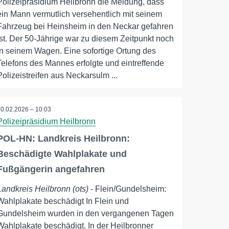
Polizeipräsidium Heilbronn die Meldung, dass
ein Mann vermutlich versehentlich mit seinem
Fahrzeug bei Heinsheim in den Neckar gefahren
ist. Der 50-Jährige war zu diesem Zeitpunkt noch
in seinem Wagen. Eine sofortige Ortung des
Telefons des Mannes erfolgte und eintreffende
Polizeistreifen aus Neckarsulm ...
20.02.2026 – 10:03
Polizeipräsidium Heilbronn
POL-HN: Landkreis Heilbronn:
Beschädigte Wahlplakate und
Fußgängerin angefahren
Landkreis Heilbronn (ots)
- Flein/Gundelsheim:
Wahlplakate beschädigt In Flein und
Gundelsheim wurden in den vergangenen Tagen
Wahlplakate beschädigt. In der Heilbronner