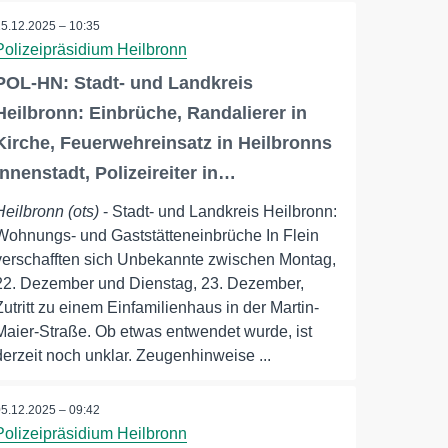
25.12.2025 – 10:35
Polizeipräsidium Heilbronn
POL-HN: Stadt- und Landkreis
Heilbronn: Einbrüche, Randalierer in
Kirche, Feuerwehreinsatz in Heilbronns
Innenstadt, Polizeireiter in…
Heilbronn (ots)
- Stadt- und Landkreis Heilbronn:
Wohnungs- und Gaststätteneinbrüche In Flein
verschafften sich Unbekannte zwischen Montag,
22. Dezember und Dienstag, 23. Dezember,
Zutritt zu einem Einfamilienhaus in der Martin-
Maier-Straße. Ob etwas entwendet wurde, ist
derzeit noch unklar. Zeugenhinweise ...
05.12.2025 – 09:42
Polizeipräsidium Heilbronn