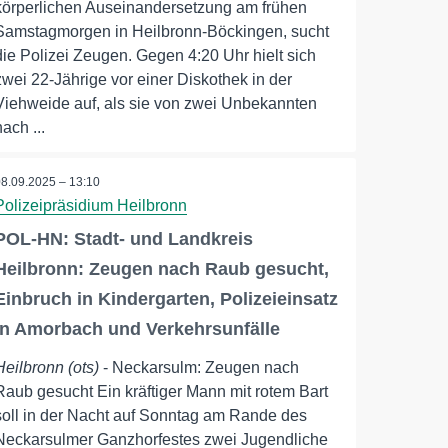
körperlichen Auseinandersetzung am frühen
Samstagmorgen in Heilbronn-Böckingen, sucht
die Polizei Zeugen. Gegen 4:20 Uhr hielt sich
zwei 22-Jährige vor einer Diskothek in der
Viehweide auf, als sie von zwei Unbekannten
nach ...
08.09.2025 – 13:10
Polizeipräsidium Heilbronn
POL-HN: Stadt- und Landkreis
Heilbronn: Zeugen nach Raub gesucht,
Einbruch in Kindergarten, Polizeieinsatz
in Amorbach und Verkehrsunfälle
Heilbronn (ots)
- Neckarsulm: Zeugen nach
Raub gesucht Ein kräftiger Mann mit rotem Bart
soll in der Nacht auf Sonntag am Rande des
Neckarsulmer Ganzhorfestes zwei Jugendliche