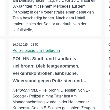
am Dienstagnachmittag. Kurz vor 16 Uhr soll ein
87-Jähriger mit seinem Mercedes auf dem
Parkplatz in der Kronenstraße einen geparkten
Tesla beschädigt haben. Nach dem Unfall
entfernte sich der Senior unerlaubt von der
Unfallstelle, ...
16.09.2025 – 13:52
Polizeipräsidium Heilbronn
POL-HN: Stadt- und Landkreis
Heilbronn: Dieb festgenommen,
Verkehrskontrollen, Einbrüche,
Widerstand gegen Polizisten und…
Heilbronn (ots)
- Heilbronn: Diebstahl von E-
Scooter - Polizei nimmt Täter fest Am
n
Montagnachmittag wurde in der Heilbronner
Kranenstraße ein E-Scooter gestohlen. Zeugen