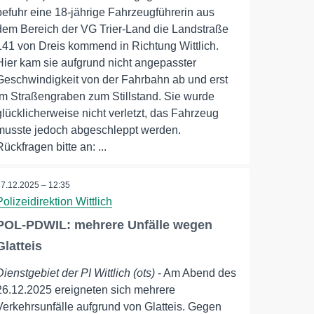
befuhr eine 18-jährige Fahrzeugführerin aus
dem Bereich der VG Trier-Land die Landstraße
141 von Dreis kommend in Richtung Wittlich.
Hier kam sie aufgrund nicht angepasster
Geschwindigkeit von der Fahrbahn ab und erst
im Straßengraben zum Stillstand. Sie wurde
glücklicherweise nicht verletzt, das Fahrzeug
musste jedoch abgeschleppt werden.
Rückfragen bitte an: ...
27.12.2025 – 12:35
Polizeidirektion Wittlich
POL-PDWIL: mehrere Unfälle wegen
Glatteis
Dienstgebiet der PI Wittlich (ots)
- Am Abend des
26.12.2025 ereigneten sich mehrere
Verkehrsunfälle aufgrund von Glatteis. Gegen