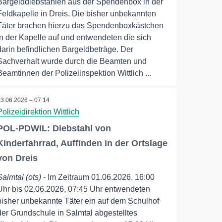
Bargelddiebstählen aus der Spendenbox in der
Feldkapelle in Dreis. Die bisher unbekannten
Täter brachen hierzu das Spendenboxkästchen
in der Kapelle auf und entwendeten die sich
darin befindlichen Bargeldbeträge. Der
Sachverhalt wurde durch die Beamten und
Beamtinnen der Polizeiinspektion Wittlich ...
03.06.2026 – 07:14
Polizeidirektion Wittlich
POL-PDWIL: Diebstahl von
Kinderfahrrad, Auffinden in der Ortslage
von Dreis
Salmtal (ots)
- Im Zeitraum 01.06.2026, 16:00
Uhr bis 02.06.2026, 07:45 Uhr entwendeten
bisher unbekannte Täter ein auf dem Schulhof
der Grundschule in Salmtal abgestelltes