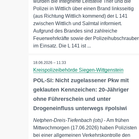
wurden die Integrierte Leitstelle Trier und die
Polizei in Wittlich über einen Brand linksseitig
(aus Richtung Wittlich kommend) der L 141
zwischen Wittlich und Salmtal informiert.
Aufgrund des Brandes sind zahlreiche
Feuerwehrkräfte sowie der Polizeihubschrauber
im Einsatz. Die L 141 ist ...
18.06.2026 – 11:33
Kreispolizeibehörde Siegen-Wittgenstein
POL-SI: Nicht zugelassener Pkw mit
geklauten Kennzeichen: 20-Jähriger
ohne Führerschein und unter
Drogeneinfluss unterwegs #polsiwi
Netphen-Dreis-Tiefenbach (ots)
- Am frühen
Mittwochmorgen (17.06.2026) haben Polizisten
bei einer allgemeinen Verkehrskontrolle den