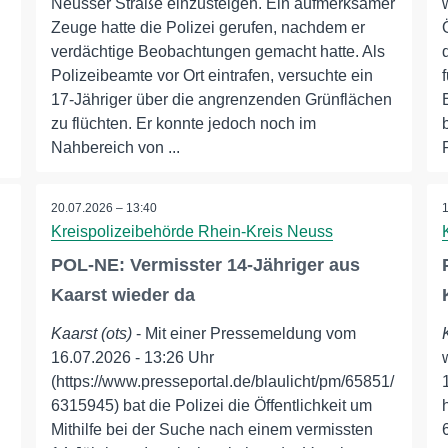
Neusser Straße einzusteigen. Ein aufmerksamer
Zeuge hatte die Polizei gerufen, nachdem er
verdächtige Beobachtungen gemacht hatte. Als
Polizeibeamte vor Ort eintrafen, versuchte ein
17-Jähriger über die angrenzenden Grünflächen
zu flüchten. Er konnte jedoch noch im
Nahbereich von ...
20.07.2026 – 13:40
Kreispolizeibehörde Rhein-Kreis Neuss
POL-NE: Vermisster 14-Jähriger aus
Kaarst wieder da
Kaarst (ots)
- Mit einer Pressemeldung vom
16.07.2026 - 13:26 Uhr
(https://www.presseportal.de/blaulicht/pm/65851/
6315945) bat die Polizei die Öffentlichkeit um
Mithilfe bei der Suche nach einem vermissten