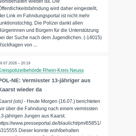
wohlbehalten wieder da. Die
Öffentlichkeitsfahndung wird daher eingestellt,
der Link im Fahndungsportal ist nicht mehr
funktionstüchtig. Die Polizei dankt allen
Bürgerinnen und Bürgern für die Unterstützung
bei der Suche nach dem Jugendlichen. (-14015)
Rückfragen von ...
16.07.2026 – 20:19
Kreispolizeibehörde Rhein-Kreis Neuss
POL-NE: Vermisster 13-jähriger aus
Kaarst wieder da
Kaarst (ots)
- Heute Morgen (16.07.) berichteten
wir über die Fahndung nach einem vermissten
13-jährigen Jungen aus Kaarst.
https://www.presseportal.de/blaulicht/pm/65851/
6315555 Dieser konnte wohlbehalten