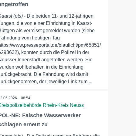
angetroffen
Kaarst (ots)
- Die beiden 11- und 12-jährigen
Jungen, die von einer Einrichtung in Kaarst-
Büttgen als vermisst gemeldet wurden (siehe
Fahndung vom heutigen Tag
https://www.presseportal.de/blaulicht/pm/65851/
6293632), konnten durch die Polizei in der
Neusser Innenstadt angetroffen werden. Sie
wurden wohlbehalten in die Einrichtung
zurückgebracht. Die Fahndung wird damit
zurückgenommen, der jeweilige Link zum ...
12.06.2026 – 08:54
Kreispolizeibehörde Rhein-Kreis Neuss
POL-NE: Falsche Wasserwerker
schlagen erneut zu