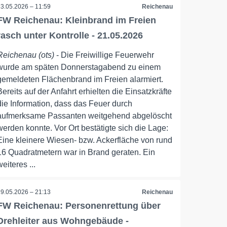
23.05.2026 – 11:59
Reichenau
FW Reichenau: Kleinbrand im Freien
rasch unter Kontrolle - 21.05.2026
Reichenau (ots)
- Die Freiwillige Feuerwehr
wurde am späten Donnerstagabend zu einem
gemeldeten Flächenbrand im Freien alarmiert.
Bereits auf der Anfahrt erhielten die Einsatzkräfte
die Information, dass das Feuer durch
aufmerksame Passanten weitgehend abgelöscht
werden konnte. Vor Ort bestätigte sich die Lage:
Eine kleinere Wiesen- bzw. Ackerfläche von rund
16 Quadratmetern war in Brand geraten. Ein
weiteres ...
19.05.2026 – 21:13
Reichenau
FW Reichenau: Personenrettung über
Drehleiter aus Wohngebäude -