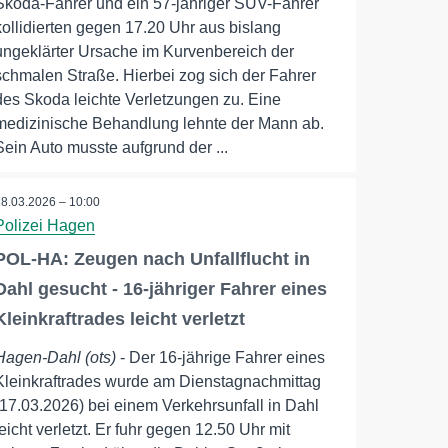
Skoda-Fahrer und ein 57-jähriger SUV-Fahrer
kollidierten gegen 17.20 Uhr aus bislang
ungeklärter Ursache im Kurvenbereich der
schmalen Straße. Hierbei zog sich der Fahrer
des Skoda leichte Verletzungen zu. Eine
medizinische Behandlung lehnte der Mann ab.
Sein Auto musste aufgrund der ...
18.03.2026 – 10:00
Polizei Hagen
POL-HA: Zeugen nach Unfallflucht in
Dahl gesucht - 16-jähriger Fahrer eines
Kleinkraftrades leicht verletzt
Hagen-Dahl (ots)
- Der 16-jährige Fahrer eines
Kleinkraftrades wurde am Dienstagnachmittag
(17.03.2026) bei einem Verkehrsunfall in Dahl
leicht verletzt. Er fuhr gegen 12.50 Uhr mit