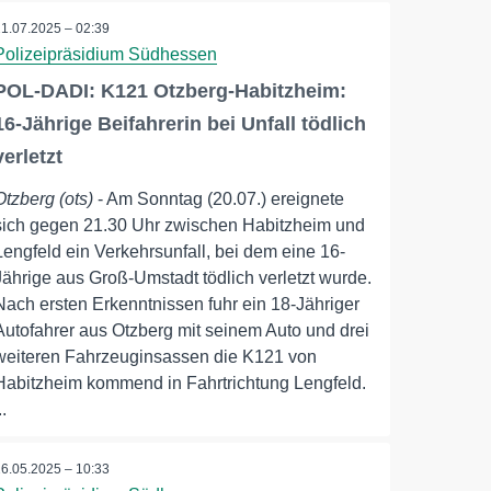
21.07.2025 – 02:39
Polizeipräsidium Südhessen
POL-DADI: K121 Otzberg-Habitzheim:
16-Jährige Beifahrerin bei Unfall tödlich
verletzt
Otzberg (ots)
- Am Sonntag (20.07.) ereignete
sich gegen 21.30 Uhr zwischen Habitzheim und
Lengfeld ein Verkehrsunfall, bei dem eine 16-
Jährige aus Groß-Umstadt tödlich verletzt wurde.
Nach ersten Erkenntnissen fuhr ein 18-Jähriger
Autofahrer aus Otzberg mit seinem Auto und drei
weiteren Fahrzeuginsassen die K121 von
Habitzheim kommend in Fahrtrichtung Lengfeld.
..
26.05.2025 – 10:33