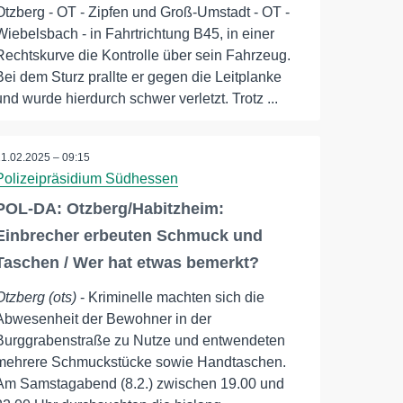
Otzberg - OT - Zipfen und Groß-Umstadt - OT -
Wiebelsbach - in Fahrtrichtung B45, in einer
Rechtskurve die Kontrolle über sein Fahrzeug.
Bei dem Sturz prallte er gegen die Leitplanke
und wurde hierdurch schwer verletzt. Trotz ...
11.02.2025 – 09:15
Polizeipräsidium Südhessen
POL-DA: Otzberg/Habitzheim:
Einbrecher erbeuten Schmuck und
Taschen / Wer hat etwas bemerkt?
Otzberg (ots)
- Kriminelle machten sich die
Abwesenheit der Bewohner in der
Burggrabenstraße zu Nutze und entwendeten
mehrere Schmuckstücke sowie Handtaschen.
Am Samstagabend (8.2.) zwischen 19.00 und