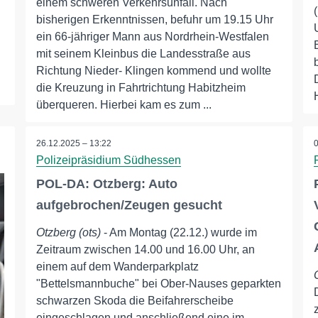
einem schweren Verkehrsunfall. Nach
bisherigen Erkenntnissen, befuhr um 19.15 Uhr
ein 66-jähriger Mann aus Nordrhein-Westfalen
mit seinem Kleinbus die Landesstraße aus
Richtung Nieder- Klingen kommend und wollte
die Kreuzung in Fahrtrichtung Habitzheim
überqueren. Hierbei kam es zum ...
26.12.2025 – 13:22
Polizeipräsidium Südhessen
POL-DA: Otzberg: Auto
aufgebrochen/Zeugen gesucht
Otzberg (ots)
- Am Montag (22.12.) wurde im
Zeitraum zwischen 14.00 und 16.00 Uhr, an
einem auf dem Wanderparkplatz
"Bettelsmannbuche" bei Ober-Nauses geparkten
schwarzen Skoda die Beifahrerscheibe
eingeschlagen und anschließend eine im