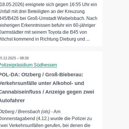
(18.05.2026) ereignete sich gegen 16:55 Uhr ein
Unfall mit drei Beteiligten an der Kreuzung
B45/B426 bei Groß-Umstadt Wiebelsbach. Nach
bisherigen Erkenntnissen befuhr ein 60-jähriger
Darmstädter mit seinem Toyota die B45 von
Höchst kommend in Richtung Dieburg und ...
05.12.2025 – 08:26
Polizeipräsidium Südhessen
POL-DA: Otzberg / Groß-Bieberau:
Verkehrsunfälle unter Alkohol- und
Cannabiseinfluss / Anzeige gegen zwei
Autofahrer
Otzberg / Brensbach (ots)
- Am
Donnerstagabend (4.12.) wurde die Polizei zu
zwei Verkehrsunfällen gerufen, bei denen die