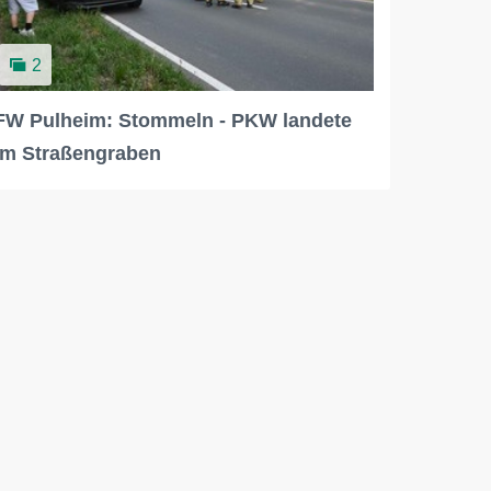
2
FW Pulheim: Stommeln - PKW landete
im Straßengraben