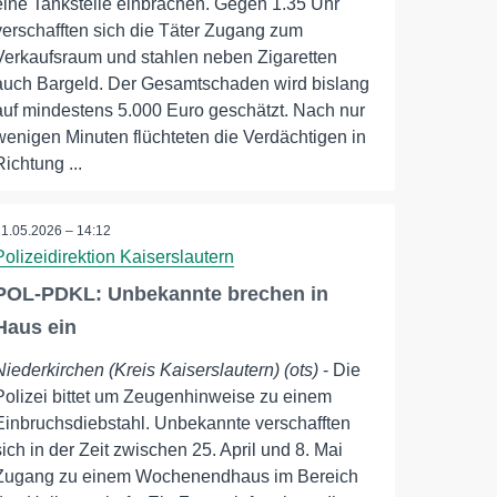
eine Tankstelle einbrachen. Gegen 1.35 Uhr
verschafften sich die Täter Zugang zum
Verkaufsraum und stahlen neben Zigaretten
auch Bargeld. Der Gesamtschaden wird bislang
auf mindestens 5.000 Euro geschätzt. Nach nur
wenigen Minuten flüchteten die Verdächtigen in
Richtung ...
11.05.2026 – 14:12
Polizeidirektion Kaiserslautern
POL-PDKL: Unbekannte brechen in
Haus ein
Niederkirchen (Kreis Kaiserslautern) (ots)
- Die
Polizei bittet um Zeugenhinweise zu einem
Einbruchsdiebstahl. Unbekannte verschafften
sich in der Zeit zwischen 25. April und 8. Mai
Zugang zu einem Wochenendhaus im Bereich