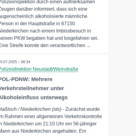
Polizeiinspektion durch einen aufmerksamen
Zeugen darüber informiert, dass sich eine
augenscheinlich alkoholisierte männliche
Person in der Hauptstraße in 67150
Niederkirchen nach einem Imbissbesuch in
seinen PKW begaben hat und losgefahren sei.
Eine Streife konnte den verantwortlichen ...
30.07.2025 – 08:34
Polizeidirektion Neustadt/Weinstraße
POL-PDNW: Mehrere
Verkehrsteilnehmer unter
Alkoholeinfluss unterwegs
Haßloch / Niederkirchen (ots)
- Zunächst wurde
im Rahmen einer allgemeinen Verkehrskontrolle
in Niederkirchen um 21:10 Uhr ein 56-jähriger
Mann aus Niederkirchen angehalten. Ein