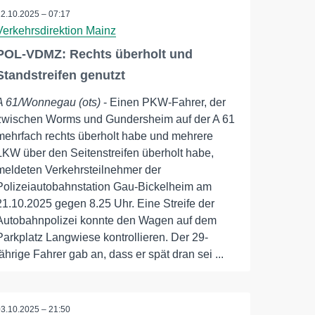
22.10.2025 – 07:17
Verkehrsdirektion Mainz
POL-VDMZ: Rechts überholt und
Standstreifen genutzt
A 61/Wonnegau (ots)
- Einen PKW-Fahrer, der
zwischen Worms und Gundersheim auf der A 61
mehrfach rechts überholt habe und mehrere
LKW über den Seitenstreifen überholt habe,
meldeten Verkehrsteilnehmer der
Polizeiautobahnstation Gau-Bickelheim am
21.10.2025 gegen 8.25 Uhr. Eine Streife der
Autobahnpolizei konnte den Wagen auf dem
Parkplatz Langwiese kontrollieren. Der 29-
jährige Fahrer gab an, dass er spät dran sei ...
03.10.2025 – 21:50