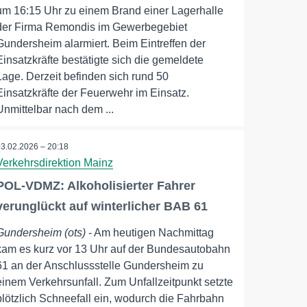
um 16:15 Uhr zu einem Brand einer Lagerhalle
der Firma Remondis im Gewerbegebiet
Gundersheim alarmiert. Beim Eintreffen der
Einsatzkräfte bestätigte sich die gemeldete
Lage. Derzeit befinden sich rund 50
Einsatzkräfte der Feuerwehr im Einsatz.
Unmittelbar nach dem ...
03.02.2026 – 20:18
Verkehrsdirektion Mainz
POL-VDMZ: Alkoholisierter Fahrer
verunglückt auf winterlicher BAB 61
Gundersheim (ots)
- Am heutigen Nachmittag
kam es kurz vor 13 Uhr auf der Bundesautobahn
61 an der Anschlussstelle Gundersheim zu
einem Verkehrsunfall. Zum Unfallzeitpunkt setzte
plötzlich Schneefall ein, wodurch die Fahrbahn