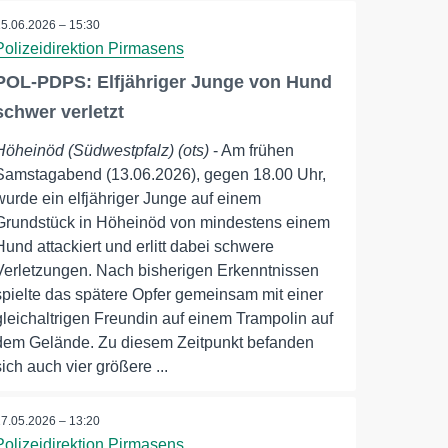
15.06.2026 – 15:30
Polizeidirektion Pirmasens
POL-PDPS: Elfjähriger Junge von Hund
schwer verletzt
Höheinöd (Südwestpfalz) (ots)
- Am frühen
Samstagabend (13.06.2026), gegen 18.00 Uhr,
wurde ein elfjähriger Junge auf einem
Grundstück in Höheinöd von mindestens einem
Hund attackiert und erlitt dabei schwere
Verletzungen. Nach bisherigen Erkenntnissen
spielte das spätere Opfer gemeinsam mit einer
gleichaltrigen Freundin auf einem Trampolin auf
dem Gelände. Zu diesem Zeitpunkt befanden
sich auch vier größere ...
27.05.2026 – 13:20
Polizeidirektion Pirmasens