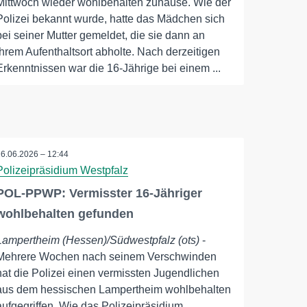
Mittwoch wieder wohlbehalten zuhause. Wie der
Polizei bekannt wurde, hatte das Mädchen sich
bei seiner Mutter gemeldet, die sie dann an
ihrem Aufenthaltsort abholte. Nach derzeitigen
Erkenntnissen war die 16-Jährige bei einem ...
26.06.2026 – 12:44
Polizeipräsidium Westpfalz
POL-PPWP: Vermisster 16-Jähriger
wohlbehalten gefunden
Lampertheim (Hessen)/Südwestpfalz (ots)
-
Mehrere Wochen nach seinem Verschwinden
hat die Polizei einen vermissten Jugendlichen
aus dem hessischen Lampertheim wohlbehalten
aufgegriffen. Wie das Polizeipräsidium