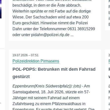
beschädigt, in dem er die Äste abbrach.
Weiterhin sprühte er mit Farbe auf die dortige
Wiese. Der Sachschaden wird auf etwa 200
Euro geschätzt. Hinweise nimmt die Polizei
Dahn unter der Telefonnummer 0631 36915299
oder unter pidahn@polizei.rlp.de ...
19.07.2026 – 07:51
Polizeidirektion Pirmasens
POL-PDPS: Betrunken mit dem Fahrrad
gestürzt
Eppenbrunn(Kreis Südwestpfalz)): (ots)
- Am
Samstagabend, 18. Juli 2026, stürzte ein 57-
Jähriger mit seinem Fahrrad auf einem
r
Zufahrtsweg zu einem Pfälzerwaldhaus in
Eppenbrunn. Er wurde dabei leicht verletzt. Die