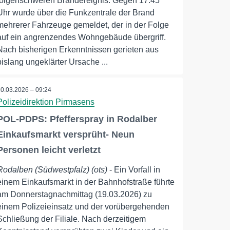
folgenschweren Brandereignis. Gegen 17.45
Uhr wurde über die Funkzentrale der Brand
mehrerer Fahrzeuge gemeldet, der in der Folge
auf ein angrenzendes Wohngebäude übergriff.
Nach bisherigen Erkenntnissen gerieten aus
bislang ungeklärter Ursache ...
20.03.2026 – 09:24
Polizeidirektion Pirmasens
POL-PDPS: Pfefferspray in Rodalber
Einkaufsmarkt versprüht- Neun
Personen leicht verletzt
Rodalben (Südwestpfalz) (ots)
- Ein Vorfall in
einem Einkaufsmarkt in der Bahnhofstraße führte
am Donnerstagnachmittag (19.03.2026) zu
einem Polizeieinsatz und der vorübergehenden
Schließung der Filiale. Nach derzeitigem