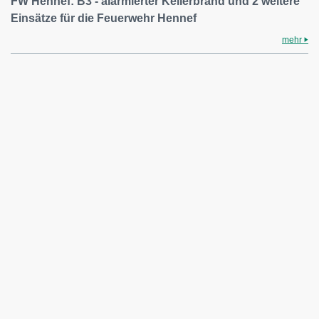
FW Hennef: B3 - alarmierter Kellerbrand und 2 weitere
Einsätze für die Feuerwehr Hennef
mehr