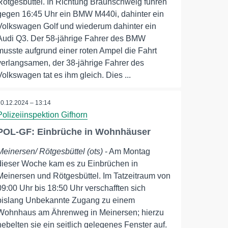
Rötgesbüttel. In Richtung Braunschweig fuhren
gegen 16:45 Uhr ein BMW M440i, dahinter ein
Volkswagen Golf und wiederum dahinter ein
Audi Q3. Der 58-jährige Fahrer des BMW
musste aufgrund einer roten Ampel die Fahrt
verlangsamen, der 38-jährige Fahrer des
Volkswagen tat es ihm gleich. Dies ...
10.12.2024 – 13:14
Polizeiinspektion Gifhorn
POL-GF: Einbrüche in Wohnhäuser
Meinersen/ Rötgesbüttel (ots)
- Am Montag
dieser Woche kam es zu Einbrüchen in
Meinersen und Rötgesbüttel. Im Tatzeitraum von
09:00 Uhr bis 18:50 Uhr verschafften sich
bislang Unbekannte Zugang zu einem
Wohnhaus am Ährenweg in Meinersen; hierzu
hebelten sie ein seitlich gelegenes Fenster auf.