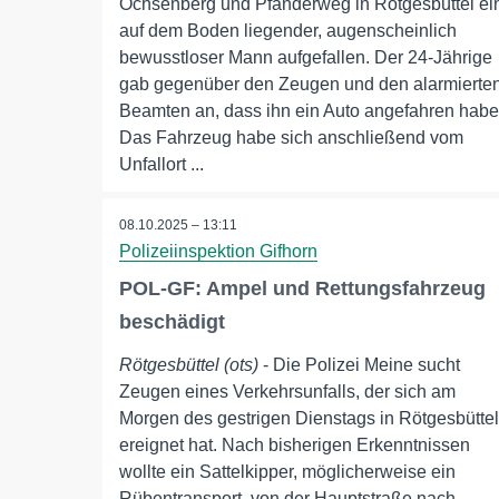
Ochsenberg und Pfänderweg in Rötgesbüttel ei
auf dem Boden liegender, augenscheinlich
bewusstloser Mann aufgefallen. Der 24-Jährige
gab gegenüber den Zeugen und den alarmierte
Beamten an, dass ihn ein Auto angefahren habe
Das Fahrzeug habe sich anschließend vom
Unfallort ...
08.10.2025 – 13:11
Polizeiinspektion Gifhorn
POL-GF: Ampel und Rettungsfahrzeug
beschädigt
Rötgesbüttel (ots)
- Die Polizei Meine sucht
Zeugen eines Verkehrsunfalls, der sich am
Morgen des gestrigen Dienstags in Rötgesbüttel
ereignet hat. Nach bisherigen Erkenntnissen
wollte ein Sattelkipper, möglicherweise ein
Rübentransport, von der Hauptstraße nach