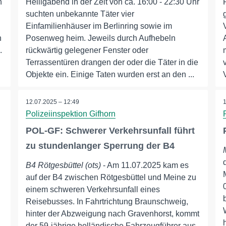
n
Heiligabend in der Zeit von ca. 16:00 - 22:30 Uhr
suchten unbekannte Täter vier
Einfamilienhäuser im Berlinring sowie im
n
Posenweg heim. Jeweils durch Aufhebeln
.
rückwärtig gelegener Fenster oder
Terrassentüren drangen der oder die Täter in die
Objekte ein. Einige Taten wurden erst an den ...
12.07.2025 – 12:49
Polizeiinspektion Gifhorn
POL-GF: Schwerer Verkehrsunfall führt
zu stundenlanger Sperrung der B4
B4 Rötgesbüttel (ots)
- Am 11.07.2025 kam es
auf der B4 zwischen Rötgesbüttel und Meine zu
einem schweren Verkehrsunfall eines
Reisebusses. In Fahrtrichtung Braunschweig,
hinter der Abzweigung nach Gravenhorst, kommt
der 59-jährige holländische Fahrzeugführer aus