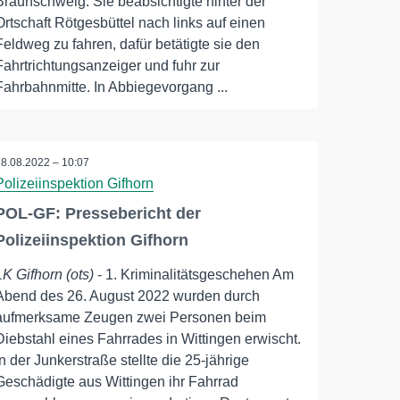
Braunschweig. Sie beabsichtigte hinter der
Ortschaft Rötgesbüttel nach links auf einen
Feldweg zu fahren, dafür betätigte sie den
Fahrtrichtungsanzeiger und fuhr zur
Fahrbahnmitte. In Abbiegevorgang ...
28.08.2022 – 10:07
Polizeiinspektion Gifhorn
POL-GF: Pressebericht der
Polizeiinspektion Gifhorn
LK Gifhorn (ots)
- 1. Kriminalitätsgeschehen Am
Abend des 26. August 2022 wurden durch
aufmerksame Zeugen zwei Personen beim
Diebstahl eines Fahrrades in Wittingen erwischt.
In der Junkerstraße stellte die 25-jährige
Geschädigte aus Wittingen ihr Fahrrad