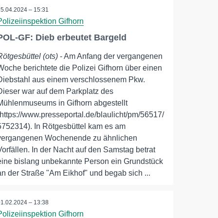
15.04.2024 – 15:31
Polizeiinspektion Gifhorn
POL-GF: Dieb erbeutet Bargeld
Rötgesbüttel (ots)
- Am Anfang der vergangenen
Woche berichtete die Polizei Gifhorn über einen
Diebstahl aus einem verschlossenem Pkw.
Dieser war auf dem Parkplatz des
Mühlenmuseums in Gifhorn abgestellt
(https://www.presseportal.de/blaulicht/pm/56517/
5752314). In Rötgesbüttel kam es am
vergangenen Wochenende zu ähnlichen
Vorfällen. In der Nacht auf den Samstag betrat
eine bislang unbekannte Person ein Grundstück
an der Straße "Am Eikhof" und begab sich ...
01.02.2024 – 13:38
Polizeiinspektion Gifhorn