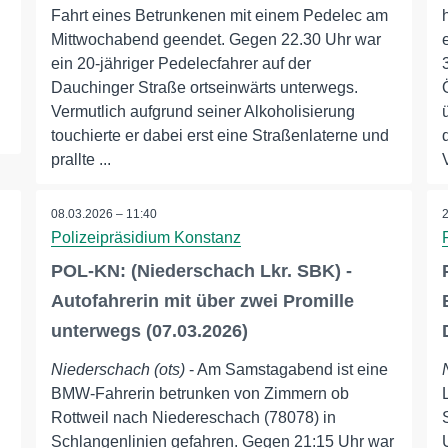
Fahrt eines Betrunkenen mit einem Pedelec am
Mittwochabend geendet. Gegen 22.30 Uhr war
ein 20-jähriger Pedelecfahrer auf der
Dauchinger Straße ortseinwärts unterwegs.
Vermutlich aufgrund seiner Alkoholisierung
touchierte er dabei erst eine Straßenlaterne und
prallte ...
08.03.2026 – 11:40
Polizeipräsidium Konstanz
d
POL-KN: (Niederschach Lkr. SBK) -
Autofahrerin mit über zwei Promille
unterwegs (07.03.2026)
Niederschach (ots)
- Am Samstagabend ist eine
BMW-Fahrerin betrunken von Zimmern ob
Rottweil nach Niedereschach (78078) in
Schlangenlinien gefahren. Gegen 21:15 Uhr war