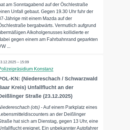
hat am Sonntagabend auf der Öschlestraße
einen Unfall gebaut. Gegen 19.30 Uhr fuhr der
37-Jährige mit einem Mazda auf der
Öschlestraße bergabwärts. Vermutlich aufgrund
übermäßigen Alkoholgenusses kollidierte er
dabei gegen einem am Fahrbahnrand geparkten
VW ...
23.12.2025 – 15:09
Polizeipräsidium Konstanz
POL-KN: (Niedereschach / Schwarzwald
Baar Kreis) Unfallflucht an der
Deißlinger Straße (23.12.2025)
Niedereschach (ots)
- Auf einem Parkplatz eines
Lebensmitteldiscounters an der Deißlinger
Straße hat sich am Dienstag, gegen 13 Uhr, eine
Unfallflucht ereignet. Ein unbekannter Autofahrer