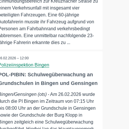
Einmündungsbereich zur Kreuznacher Straße zu
einem Verkehrsunfall mit insgesamt vier
beteiligten Fahrzeugen. Eine 60-jährige
Autofahrerin musste ihr Fahrzeug aufgrund von
Personen am Fahrbahnrand verkehrsbedingt
abbremsen. Eine unmittelbar nachfolgende 23-
jährige Fahrerin erkannte dies zu ...
26.02.2026 – 12:00
Polizeiinspektion Bingen
POL-PIBIN: Schulwegüberwachung an
Grundschulen in Bingen und Gensingen
Bingen/Gensingen (ots)
- Am 26.02.2026 wurde
durch die PI Bingen im Zeitraum von 07:15 Uhr
bis 08:00 Uhr an der Grundschule in Gensingen
sowie der Grundschule der Burg Klopp in
Bingen zeitgleich eine Schulwegüberwachung
durchgeführt. Hierbei lag das Hauptaugenmerk