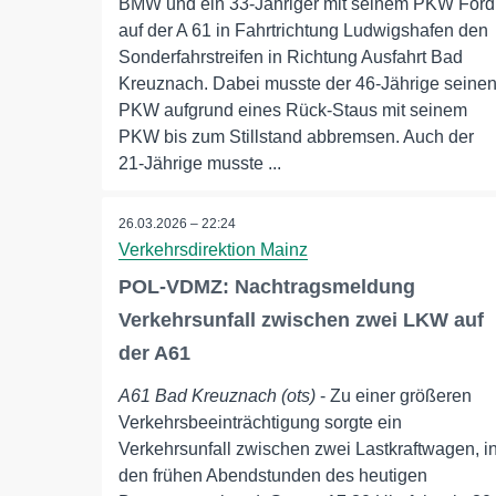
BMW und ein 33-Jähriger mit seinem PKW Ford
auf der A 61 in Fahrtrichtung Ludwigshafen den
Sonderfahrstreifen in Richtung Ausfahrt Bad
Kreuznach. Dabei musste der 46-Jährige seine
PKW aufgrund eines Rück-Staus mit seinem
PKW bis zum Stillstand abbremsen. Auch der
21-Jährige musste ...
26.03.2026 – 22:24
Verkehrsdirektion Mainz
POL-VDMZ: Nachtragsmeldung
Verkehrsunfall zwischen zwei LKW auf
der A61
A61 Bad Kreuznach (ots)
- Zu einer größeren
Verkehrsbeeinträchtigung sorgte ein
Verkehrsunfall zwischen zwei Lastkraftwagen, i
den frühen Abendstunden des heutigen