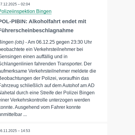
07.12.2025 – 02:04
Polizeiinspektion Bingen
POL-PIBIN: Alkoholfahrt endet mit
Führerscheinbeschlagnahme
Bingen (ots)
- Am 06.12.25 gegen 23:30 Uhr
beobachtete ein Verkehrsteilnehmer bei
Gensingen einen auffällig und in
Schlangenlinien fahrenden Transporter. Der
aufmerksame Verkehrsteilnehmer meldete die
Beobachtungen der Polizei, woraufhin das
Fahrzeug schließlich auf dem Autohof am AD
Nahetal durch eine Streife der Polizei Bingen
einer Verkehrskontrolle unterzogen werden
konnte. Ausgehend vom Fahrer konnte
unmittelbar ...
26.11.2025 – 14:53