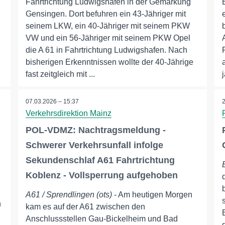
Fahrtrichtung Ludwigshafen in der Gemarkung
Gensingen. Dort befuhren ein 43-Jähriger mit
seinem LKW, ein 40-Jähriger mit seinem PKW
n
VW und ein 56-Jähriger mit seinem PKW Opel
die A 61 in Fahrtrichtung Ludwigshafen. Nach
bisherigen Erkenntnissen wollte der 40-Jährige
fast zeitgleich mit ...
07.03.2026 – 15:37
Verkehrsdirektion Mainz
POL-VDMZ: Nachtragsmeldung -
Schwerer Verkehrsunfall infolge
Sekundenschlaf A61 Fahrtrichtung
Koblenz - Vollsperrung aufgehoben
A61 / Sprendlingen (ots)
- Am heutigen Morgen
n
kam es auf der A61 zwischen den
Anschlussstellen Gau-Bickelheim und Bad