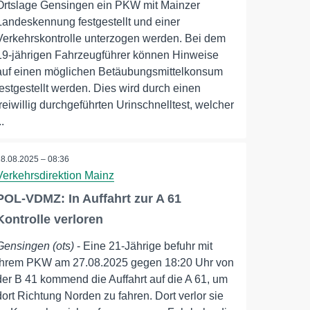
Ortslage Gensingen ein PKW mit Mainzer
Landeskennung festgestellt und einer
Verkehrskontrolle unterzogen werden. Bei dem
19-jährigen Fahrzeugführer können Hinweise
auf einen möglichen Betäubungsmittelkonsum
festgestellt werden. Dies wird durch einen
freiwillig durchgeführten Urinschnelltest, welcher
..
28.08.2025 – 08:36
Verkehrsdirektion Mainz
POL-VDMZ: In Auffahrt zur A 61
Kontrolle verloren
Gensingen (ots)
- Eine 21-Jährige befuhr mit
ihrem PKW am 27.08.2025 gegen 18:20 Uhr von
der B 41 kommend die Auffahrt auf die A 61, um
dort Richtung Norden zu fahren. Dort verlor sie