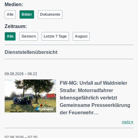
Medien:
Alle
Bilder
Dokumente
Zeitraum:
Alle
Gestern
Letzte 7 Tage
August
Dienststellenübersicht
09.08.2026 – 06:22
FW-MG: Unfall auf Waldnieler
Straße: Motorradfahrer
lebensgefährlich verletzt
Gemeinsame Presseerklärung
der Feuerwehr…
mehr
07.08.2026 – 07:20