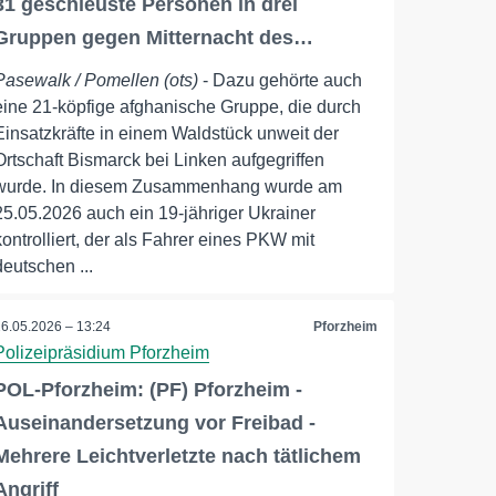
31 geschleuste Personen in drei
Gruppen gegen Mitternacht des…
Pasewalk / Pomellen (ots)
- Dazu gehörte auch
eine 21-köpfige afghanische Gruppe, die durch
Einsatzkräfte in einem Waldstück unweit der
Ortschaft Bismarck bei Linken aufgegriffen
wurde. In diesem Zusammenhang wurde am
25.05.2026 auch ein 19-jähriger Ukrainer
kontrolliert, der als Fahrer eines PKW mit
deutschen ...
26.05.2026 – 13:24
Pforzheim
Polizeipräsidium Pforzheim
POL-Pforzheim: (PF) Pforzheim -
Auseinandersetzung vor Freibad -
Mehrere Leichtverletzte nach tätlichem
Angriff