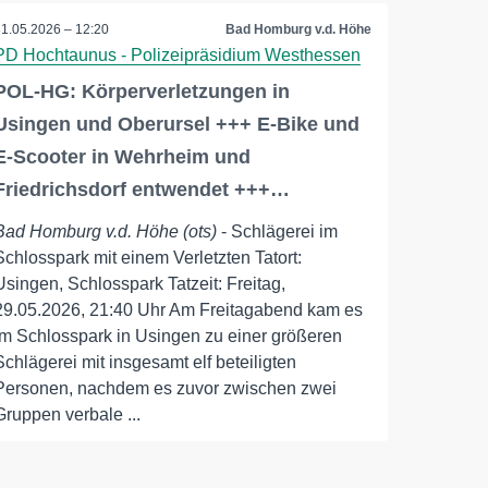
31.05.2026 – 12:20
Bad Homburg v.d. Höhe
PD Hochtaunus - Polizeipräsidium Westhessen
POL-HG: Körperverletzungen in
Usingen und Oberursel +++ E-Bike und
E-Scooter in Wehrheim und
Friedrichsdorf entwendet +++…
Bad Homburg v.d. Höhe (ots)
- Schlägerei im
Schlosspark mit einem Verletzten Tatort:
Usingen, Schlosspark Tatzeit: Freitag,
29.05.2026, 21:40 Uhr Am Freitagabend kam es
im Schlosspark in Usingen zu einer größeren
Schlägerei mit insgesamt elf beteiligten
Personen, nachdem es zuvor zwischen zwei
Gruppen verbale ...