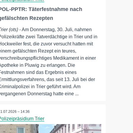
POL-PPTR: Täterfestnahme nach
gefälschten Rezepten
Trier (ots)
- Am Donnerstag, 30. Juli, nahmen
Polizeikräfte zwei Tatverdächtige in Trier und in
Hockweiler fest, die zuvor versucht hatten mit
einem gefälschten Rezept ein teures,
verschreibungspflichtiges Medikament in einer
Apotheke in Pluwig zu erlangen. Die
Festnahmen sind das Ergebnis eines
Ermittlungsverfahrens, das seit 13. Juli bei der
Kriminalpolizei in Trier geführt wird. Am
vergangenen Donnerstag hatte eine ...
31.07.2026 – 14:36
Polizeipräsidium Trier