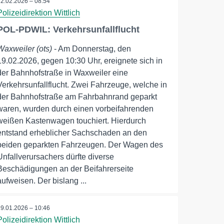
22.02.2026 – 08:54
Polizeidirektion Wittlich
POL-PDWIL: Verkehrsunfallflucht
Waxweiler (ots)
- Am Donnerstag, den
19.02.2026, gegen 10:30 Uhr, ereignete sich in
der Bahnhofstraße in Waxweiler eine
Verkehrsunfallflucht. Zwei Fahrzeuge, welche in
der Bahnhofstraße am Fahrbahnrand geparkt
waren, wurden durch einen vorbeifahrenden
weißen Kastenwagen touchiert. Hierdurch
entstand erheblicher Sachschaden an den
beiden geparkten Fahrzeugen. Der Wagen des
Unfallverursachers dürfte diverse
Beschädigungen an der Beifahrerseite
aufweisen. Der bislang ...
29.01.2026 – 10:46
Polizeidirektion Wittlich