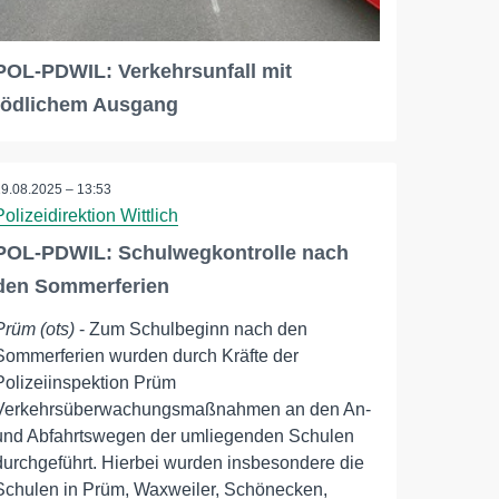
POL-PDWIL: Verkehrsunfall mit
tödlichem Ausgang
19.08.2025 – 13:53
Polizeidirektion Wittlich
POL-PDWIL: Schulwegkontrolle nach
den Sommerferien
Prüm (ots)
- Zum Schulbeginn nach den
Sommerferien wurden durch Kräfte der
Polizeiinspektion Prüm
Verkehrsüberwachungsmaßnahmen an den An-
und Abfahrtswegen der umliegenden Schulen
durchgeführt. Hierbei wurden insbesondere die
Schulen in Prüm, Waxweiler, Schönecken,