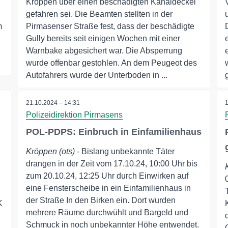
Kröppen über einen beschädigten Kanaldeckel
gefahren sei. Die Beamten stellten in der
m
Pirmasenser Straße fest, dass der beschädigte
Gully bereits seit einigen Wochen mit einer
Warnbake abgesichert war. Die Absperrung
wurde offenbar gestohlen. An dem Peugeot des
Autofahrers wurde der Unterboden in ...
21.10.2024 – 14:31
Polizeidirektion Pirmasens
POL-PDPS: Einbruch in Einfamilienhaus
Kröppen (ots)
- Bislang unbekannte Täter
drangen in der Zeit vom 17.10.24, 10:00 Uhr bis
zum 20.10.24, 12:25 Uhr durch Einwirken auf
eine Fensterscheibe in ein Einfamilienhaus in
der Straße In den Birken ein. Dort wurden
K
mehrere Räume durchwühlt und Bargeld und
Schmuck in noch unbekannter Höhe entwendet.