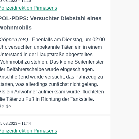
23.08.2023 – 12:25
Polizeidirektion Pirmasens
POL-PDPS: Versuchter Diebstahl eines
Wohnmobils
Kröppen (ots)
- Ebenfalls am Dienstag, um 02:00
Uhr, versuchten unbekannte Täter, ein in einem
Unterstand in der Hauptstraße abgestelltes
Wohnmobil zu stehlen. Das kleine Seitenfenster
der Beifahrerscheibe wurde eingeschlagen.
Anschließend wurde versucht, das Fahrzeug zu
starten, was allerdings zunächst nicht gelang.
Als ein Anwohner aufmerksam wurde, flüchteten
die Täter zu Fuß in Richtung der Tankstelle.
Beide ...
05.03.2023 – 11:44
Polizeidirektion Pirmasens