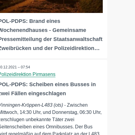
POL-PDPS: Brand eines
Wochenendhauses - Gemeinsame
Pressemitteilung der Staatsanwaltschaft
Zweibrücken und der Polizeidirektion…
10.12.2021 – 07:54
Polizeidirektion Pirmasens
POL-PDPS: Scheiben eines Busses in
zwei Fällen eingeschlagen
Vinningen-Kröppen-L483 (ots)
- Zwischen
Mittwoch, 14:30 Uhr, und Donnerstag, 06:30 Uhr,
zerschlugen unbekannte Täter zwei
Seitenscheiben eines Omnibusses. Der Bus
wird regelmäßig auf dem Parkplatz an der L483