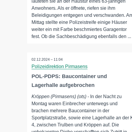
läuteten sie an der Haustür eines 63-jährigen
Anwohners. Als er öffnete, riefen sie ihm
Beleidigungen entgegen und verschwanden. A
Mittag stellte eine Polizeistreife einige Häuser
weiter ein mit Farbe beschmiertes Garagentor
fest. Ob die Sachbeschädigung ebenfalls den ...
02.12.2024 – 11:04
Polizeidirektion Pirmasens
POL-PDPS: Baucontainer und
Lagerhalle aufgebrochen
Kröppen (Pirmasens) (ots)
- In der Nacht zu
Montag waren Einbrecher unterwegs und
brachen mehrere Baucontainer in der
Sportplatzstraße, sowie eine Lagerhalle an der 
4, zwischen Trulben und Kröppen auf. Die
unbekannten Diebe verschafften sich Zutritt in