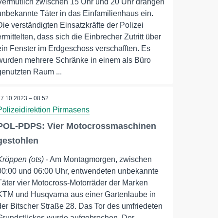
Vermutlich zwischen 15 Uhr und 20 Uhr drangen
unbekannte Täter in das Einfamilienhaus ein.
Die verständigten Einsatzkräfte der Polizei
ermittelten, dass sich die Einbrecher Zutritt über
ein Fenster im Erdgeschoss verschafften. Es
wurden mehrere Schränke in einem als Büro
genutzten Raum ...
17.10.2023 – 08:52
Polizeidirektion Pirmasens
POL-PDPS: Vier Motocrossmaschinen
gestohlen
Kröppen (ots)
- Am Montagmorgen, zwischen
00:00 und 06:00 Uhr, entwendeten unbekannte
Täter vier Motocross-Motorräder der Marken
KTM und Husqvarna aus einer Gartenlaube in
der Bitscher Straße 28. Das Tor des umfriedeten
Grundstückes wurde aufgebrochen. Der