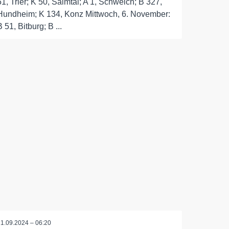
51, Trier; K 50, Salmtal; A 1, Schweich; B 327,
Hundheim; K 134, Konz Mittwoch, 6. November:
B 51, Bitburg; B ...
11.09.2024 – 06:20