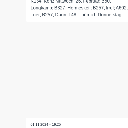
K134, Konz Mittwoch, 26. Februar: B50,
Longkamp; B327, Hermeskeil; B257, Irrel; A602,
Trier; B257, Daun; L48, Thörnich Donnerstag, ...
01.11.2024 – 19:25