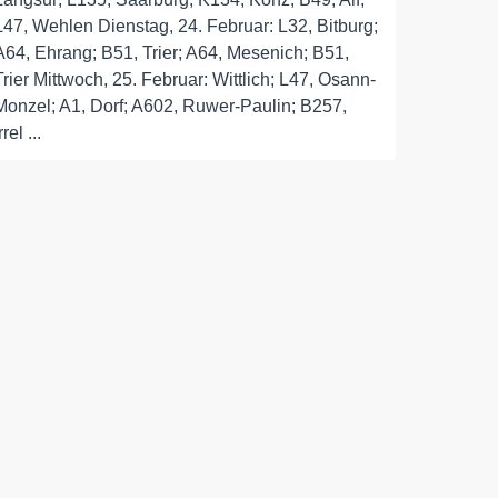
L47, Wehlen Dienstag, 24. Februar: L32, Bitburg;
A64, Ehrang; B51, Trier; A64, Mesenich; B51,
Trier Mittwoch, 25. Februar: Wittlich; L47, Osann-
Monzel; A1, Dorf; A602, Ruwer-Paulin; B257,
rrel ...