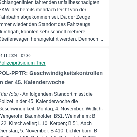
Schlangenlinien fahrenden unfallbeschädigten
PKW, der bereits mehrfach leicht von der
Fahrbahn abgekommen sei. Da der Zeuge
immer wieder den Standort des Fahrzeugs
durchgab, konnten sehr schnell mehrere
Streifenwagen herangeführt werden. Dennoch ...
04.11.2024 – 07:30
Polizeipräsidium Trier
POL-PPTR: Geschwindigkeitskontrollen
in der 45. Kalenderwoche
Trier (ots)
- An folgendem Standort misst die
Polizei in der 45. Kalenderwoche die
Geschwindigkeit: Montag, 4. November: Wittlich-
Wengerohr; Baumholder; B51, Weinsheim; B
422, Kirschweiler; L 10, Kerpen; B 51, Aach
Dienstag, 5. November: B 410, Lichtenborn; B