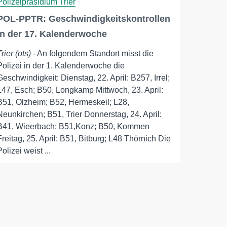
Polizeipräsidium Trier
POL-PPTR: Geschwindigkeitskontrollen
in der 17. Kalenderwoche
Trier (ots)
- An folgendem Standort misst die
Polizei in der 1. Kalenderwoche die
Geschwindigkeit: Dienstag, 22. April: B257, Irrel;
L47, Esch; B50, Longkamp Mittwoch, 23. April:
B51, Olzheim; B52, Hermeskeil; L28,
Neunkirchen; B51, Trier Donnerstag, 24. April:
B41, Wieerbach; B51,Konz; B50, Kommen
Freitag, 25. April: B51, Bitburg; L48 Thörnich Die
Polizei weist ...