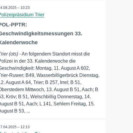
04.08.2025 – 10:23
Polizeipräsidium Trier
POL-PPTR:
Geschwindigkeitsmessungen 33.
Kalenderwoche
Trier (ots)
- An folgendem Standort misst die
Polizei in der 33. Kalenderwoche die
Geschwindigkeit: Montag, 11. August A 602,
Trier-Ruwer; B49, Wasserbilligerbrück Dienstag,
12. August A 64, Trier; B 257, Irrel; B 51,
Oberstedem Mittwoch, 13. August B 51, Aach; B
53, Kröv; B 51, Welschbillig Donnerstag, 14.
August B 51, Aach; L 141, Sehlem Freitag, 15.
August B 53, ...
17.04.2025 – 12:13