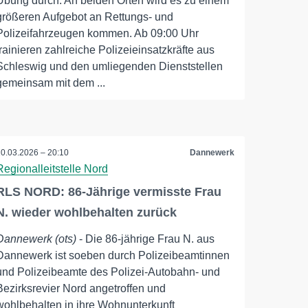
Übung durch. An beiden Orten wird es zu einem
größeren Aufgebot an Rettungs- und
Polizeifahrzeugen kommen. Ab 09:00 Uhr
trainieren zahlreiche Polizeieinsatzkräfte aus
Schleswig und den umliegenden Dienststellen
gemeinsam mit dem ...
10.03.2026 – 20:10
Dannewerk
Regionalleitstelle Nord
RLS NORD: 86-Jährige vermisste Frau
N. wieder wohlbehalten zurück
Dannewerk (ots)
- Die 86-jährige Frau N. aus
Dannewerk ist soeben durch Polizeibeamtinnen
und Polizeibeamte des Polizei-Autobahn- und
Bezirksrevier Nord angetroffen und
wohlbehalten in ihre Wohnunterkunft