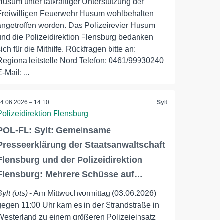
Husum unter tatkräftiger Unterstützung der
Freiwilligen Feuerwehr Husum wohlbehalten
angetroffen worden. Das Polizeirevier Husum
und die Polizeidirektion Flensburg bedanken
sich für die Mithilfe. Rückfragen bitte an:
Regionalleitstelle Nord Telefon: 0461/99930240
E-Mail: ...
04.06.2026 – 14:10
Sylt
Polizeidirektion Flensburg
POL-FL: Sylt: Gemeinsame
Presseerklärung der Staatsanwaltschaft
Flensburg und der Polizeidirektion
Flensburg: Mehrere Schüsse auf…
Sylt (ots)
- Am Mittwochvormittag (03.06.2026)
gegen 11:00 Uhr kam es in der Strandstraße in
Westerland zu einem größeren Polizeieinsatz