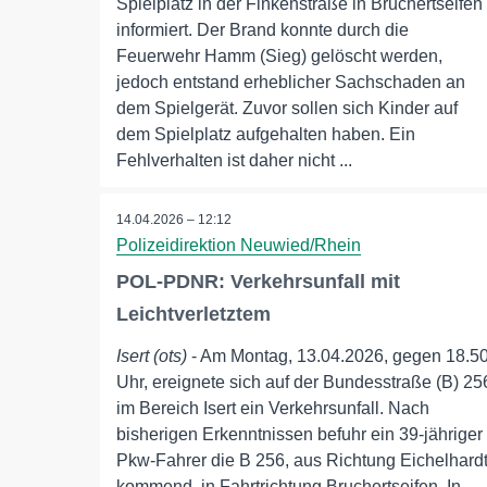
Spielplatz in der Finkenstraße in Bruchertseifen
informiert. Der Brand konnte durch die
Feuerwehr Hamm (Sieg) gelöscht werden,
jedoch entstand erheblicher Sachschaden an
dem Spielgerät. Zuvor sollen sich Kinder auf
dem Spielplatz aufgehalten haben. Ein
Fehlverhalten ist daher nicht ...
14.04.2026 – 12:12
Polizeidirektion Neuwied/Rhein
POL-PDNR: Verkehrsunfall mit
Leichtverletztem
Isert (ots)
- Am Montag, 13.04.2026, gegen 18.5
Uhr, ereignete sich auf der Bundesstraße (B) 25
im Bereich Isert ein Verkehrsunfall. Nach
bisherigen Erkenntnissen befuhr ein 39-jähriger
Pkw-Fahrer die B 256, aus Richtung Eichelhard
kommend, in Fahrtrichtung Bruchertseifen. In