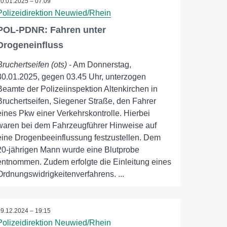
30.01.2025 – 07:09
Polizeidirektion Neuwied/Rhein
POL-PDNR: Fahren unter
Drogeneinfluss
Bruchertseifen (ots)
- Am Donnerstag,
30.01.2025, gegen 03.45 Uhr, unterzogen
Beamte der Polizeiinspektion Altenkirchen in
Bruchertseifen, Siegener Straße, den Fahrer
eines Pkw einer Verkehrskontrolle. Hierbei
waren bei dem Fahrzeugführer Hinweise auf
eine Drogenbeeinflussung festzustellen. Dem
20-jährigen Mann wurde eine Blutprobe
entnommen. Zudem erfolgte die Einleitung eines
Ordnungswidrigkeitenverfahrens. ...
09.12.2024 – 19:15
Polizeidirektion Neuwied/Rhein