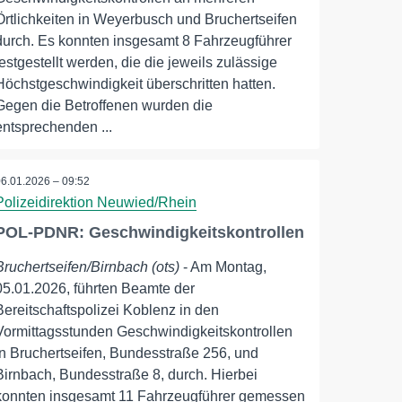
Örtlichkeiten in Weyerbusch und Bruchertseifen
durch. Es konnten insgesamt 8 Fahrzeugführer
festgestellt werden, die die jeweils zulässige
Höchstgeschwindigkeit überschritten hatten.
Gegen die Betroffenen wurden die
entsprechenden ...
06.01.2026 – 09:52
Polizeidirektion Neuwied/Rhein
POL-PDNR: Geschwindigkeitskontrollen
Bruchertseifen/Birnbach (ots)
- Am Montag,
05.01.2026, führten Beamte der
Bereitschaftspolizei Koblenz in den
Vormittagsstunden Geschwindigkeitskontrollen
in Bruchertseifen, Bundesstraße 256, und
Birnbach, Bundesstraße 8, durch. Hierbei
konnten insgesamt 11 Fahrzeugführer gemessen