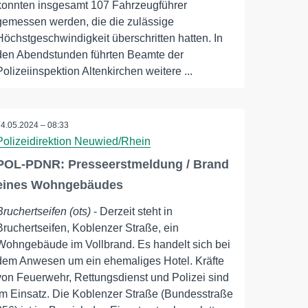
konnten insgesamt 107 Fahrzeugführer
gemessen werden, die die zulässige
Höchstgeschwindigkeit überschritten hatten. In
den Abendstunden führten Beamte der
Polizeiinspektion Altenkirchen weitere ...
24.05.2024 – 08:33
Polizeidirektion Neuwied/Rhein
POL-PDNR: Presseerstmeldung / Brand
eines Wohngebäudes
Bruchertseifen (ots)
- Derzeit steht in
Bruchertseifen, Koblenzer Straße, ein
Wohngebäude im Vollbrand. Es handelt sich bei
dem Anwesen um ein ehemaliges Hotel. Kräfte
von Feuerwehr, Rettungsdienst und Polizei sind
im Einsatz. Die Koblenzer Straße (Bundesstraße