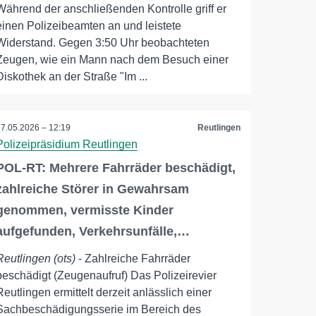
Während der anschließenden Kontrolle griff er
einen Polizeibeamten an und leistete
Widerstand. Gegen 3:50 Uhr beobachteten
Zeugen, wie ein Mann nach dem Besuch einer
Diskothek an der Straße "Im ...
17.05.2026 – 12:19
Reutlingen
Polizeipräsidium Reutlingen
POL-RT: Mehrere Fahrräder beschädigt,
zahlreiche Störer in Gewahrsam
genommen, vermisste Kinder
aufgefunden, Verkehrsunfälle,…
Reutlingen (ots)
- Zahlreiche Fahrräder
beschädigt (Zeugenaufruf) Das Polizeirevier
Reutlingen ermittelt derzeit anlässlich einer
Sachbeschädigungsserie im Bereich des