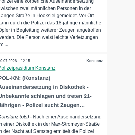
Polizei eine körperliche Auseinandersetzung
zwischen zwei männlichen Personen in der
Langen Straße in Hooksiel gemeldet. Vor Ort
kann durch die Polizei das 18-jährige männliche
Opfer in Begleitung weiterer Zeugen angetroffen
werden. Die Person weist leichte Verletzungen
m ...
20.07.2026 – 12:15
Konstanz
Polizeipräsidium Konstanz
POL-KN: (Konstanz)
Auseinandersetzung in Diskothek -
Unbekannte schlagen und treten 21-
Jährigen - Polizei sucht Zeugen…
Konstanz (ots)
- Nach einer Auseinandersetzung
in einer Diskothek in der Max-Stromeyer-Straße
in der Nacht auf Samstag ermittelt die Polizei