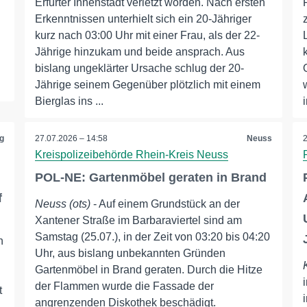
Erfurter Innenstadt verletzt worden. Nach ersten
Erkenntnissen unterhielt sich ein 20-Jähriger
kurz nach 03:00 Uhr mit einer Frau, als der 22-
Jährige hinzukam und beide ansprach. Aus
bislang ungeklärter Ursache schlug der 20-
Jährige seinem Gegenüber plötzlich mit einem
Bierglas ins ...
i
g
27.07.2026 – 14:58
Neuss
Kreispolizeibehörde Rhein-Kreis Neuss
POL-NE: Gartenmöbel geraten in Brand
f
Neuss (ots)
- Auf einem Grundstück an der
Xantener Straße im Barbaraviertel sind am
Samstag (25.07.), in der Zeit von 03:20 bis 04:20
n
Uhr, aus bislang unbekannten Gründen
Gartenmöbel in Brand geraten. Durch die Hitze
der Flammen wurde die Fassade der
t
angrenzenden Diskothek beschädigt.