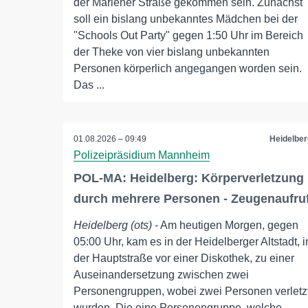
der Marlener Straße gekommen sein. Zunächst
soll ein bislang unbekanntes Mädchen bei der
"Schools Out Party" gegen 1:50 Uhr im Bereich
der Theke von vier bislang unbekannten
Personen körperlich angegangen worden sein.
Das ...
01.08.2026 – 09:49
Heidelber
Polizeipräsidium Mannheim
POL-MA: Heidelberg: Körperverletzung
durch mehrere Personen - Zeugenaufru
Heidelberg (ots)
- Am heutigen Morgen, gegen
05:00 Uhr, kam es in der Heidelberger Altstadt, i
der Hauptstraße vor einer Diskothek, zu einer
Auseinandersetzung zwischen zwei
Personengruppen, wobei zwei Personen verletz
wurden. Die eine Personengruppe, welche