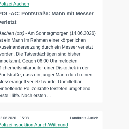
Polizei Aachen
POL-AC: Pontstraße: Mann mit Messer
verletzt
Aachen (ots)
- Am Sonntagmorgen (14.06.2026)
ist ein Mann im Rahmen einer körperlichen
Auseinandersetzung durch ein Messer verletzt
worden. Die Tatverdächtigen sind bisher
unbekannt. Gegen 06:00 Uhr meldeten
Sicherheitsmitarbeiter einer Diskothek in der
Pontstraße, dass ein junger Mann durch einen
Messerangriff verletzt wurde. Unmittelbar
eintreffende Polizeikräfte leisteten umgehend
erste Hilfe. Nach ersten ...
02.06.2026 – 15:08
Landkreis Aurich
Polizeiinspektion Aurich/Wittmund