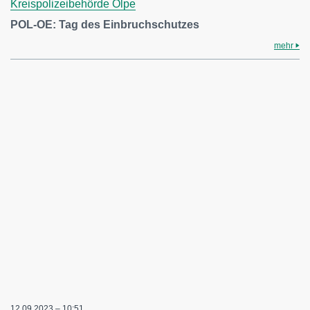
Kreispolizeibehörde Olpe
POL-OE: Tag des Einbruchschutzes
mehr
12.09.2023 – 10:51