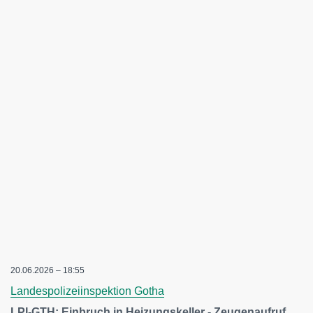
20.06.2026 – 18:55
Landespolizeiinspektion Gotha
LPI-GTH: Einbruch in Heizungskeller - Zeugenaufruf