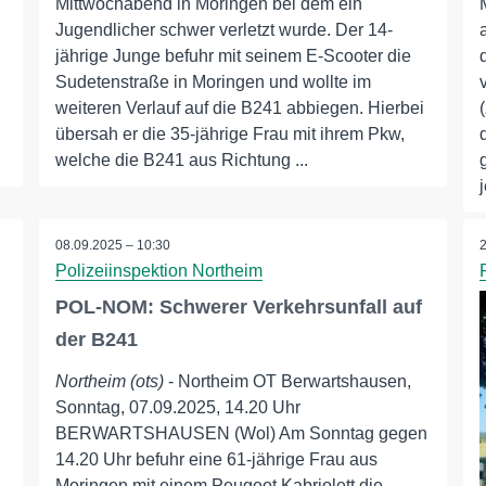
Mittwochabend in Moringen bei dem ein
Jugendlicher schwer verletzt wurde. Der 14-
jährige Junge befuhr mit seinem E-Scooter die
Sudetenstraße in Moringen und wollte im
weiteren Verlauf auf die B241 abbiegen. Hierbei
übersah er die 35-jährige Frau mit ihrem Pkw,
welche die B241 aus Richtung ...
08.09.2025 – 10:30
Polizeiinspektion Northeim
POL-NOM: Schwerer Verkehrsunfall auf
der B241
Northeim (ots)
- Northeim OT Berwartshausen,
Sonntag, 07.09.2025, 14.20 Uhr
BERWARTSHAUSEN (Wol) Am Sonntag gegen
14.20 Uhr befuhr eine 61-jährige Frau aus
Moringen mit einem Peugeot Kabriolett die