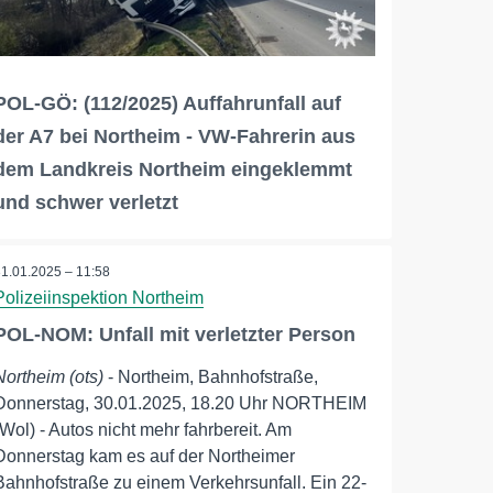
POL-GÖ: (112/2025) Auffahrunfall auf
der A7 bei Northeim - VW-Fahrerin aus
dem Landkreis Northeim eingeklemmt
und schwer verletzt
31.01.2025 – 11:58
Polizeiinspektion Northeim
POL-NOM: Unfall mit verletzter Person
Northeim (ots)
- Northeim, Bahnhofstraße,
Donnerstag, 30.01.2025, 18.20 Uhr NORTHEIM
(Wol) - Autos nicht mehr fahrbereit. Am
Donnerstag kam es auf der Northeimer
Bahnhofstraße zu einem Verkehrsunfall. Ein 22-