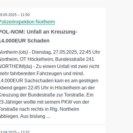
28.05.2025 – 11:50
Polizeiinspektion Northeim
POL-NOM: Unfall an Kreuzung-
14.000EUR Schaden
Northeim (ots)
- Dienstag, 27.05.2025, 22:45 Uhr
Northeim, OT Höckelheim, Bundesstraße 241
NORTHEIM(da) - Zu einem Unfall mit zwei nicht
mehr fahrbereiten Fahrzeugen und mind.
14.000EUR Sachschaden kam es am gestrigen
Abend gegen 22:45 Uhr in Höckelheim an der
Kreuzung der Bundestraße zur Torstraße. Ein
23-Jähriger wollte mit seinem PKW von der
Torstraße nach rechts in Rtg. Northeim
abbiegen. Aus bislang ...
23.04.2025 – 13:37