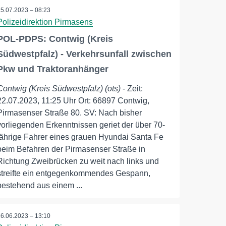
25.07.2023 – 08:23
Polizeidirektion Pirmasens
POL-PDPS: Contwig (Kreis
Südwestpfalz) - Verkehrsunfall zwischen
Pkw und Traktoranhänger
Contwig (Kreis Südwestpfalz) (ots)
- Zeit:
22.07.2023, 11:25 Uhr Ort: 66897 Contwig,
Pirmasenser Straße 80. SV: Nach bisher
vorliegenden Erkenntnissen geriet der über 70-
jährige Fahrer eines grauen Hyundai Santa Fe
beim Befahren der Pirmasenser Straße in
Richtung Zweibrücken zu weit nach links und
streifte ein entgegenkommendes Gespann,
bestehend aus einem ...
16.06.2023 – 13:10