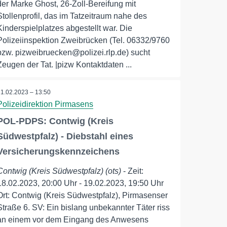
der Marke Ghost, 26-Zoll-Bereifung mit
Stollenprofil, das im Tatzeitraum nahe des
Kinderspielplatzes abgestellt war. Die
Polizeiinspektion Zweibrücken (Tel. 06332/9760
bzw. pizweibruecken@polizei.rlp.de) sucht
Zeugen der Tat. |pizw Kontaktdaten ...
21.02.2023 – 13:50
Polizeidirektion Pirmasens
POL-PDPS: Contwig (Kreis
Südwestpfalz) - Diebstahl eines
Versicherungskennzeichens
Contwig (Kreis Südwestpfalz) (ots)
- Zeit:
18.02.2023, 20:00 Uhr - 19.02.2023, 19:50 Uhr
Ort: Contwig (Kreis Südwestpfalz), Pirmasenser
Straße 6. SV: Ein bislang unbekannter Täter riss
an einem vor dem Eingang des Anwesens