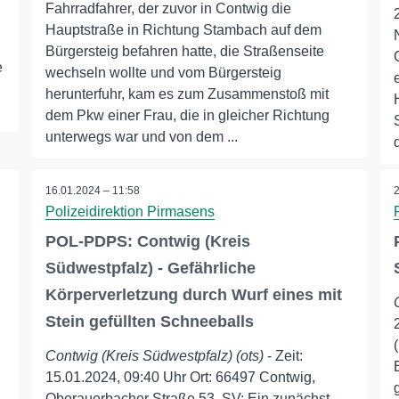
Fahrradfahrer, der zuvor in Contwig die
Hauptstraße in Richtung Stambach auf dem
Bürgersteig befahren hatte, die Straßenseite
e
wechseln wollte und vom Bürgersteig
herunterfuhr, kam es zum Zusammenstoß mit
dem Pkw einer Frau, die in gleicher Richtung
unterwegs war und von dem ...
16.01.2024 – 11:58
Polizeidirektion Pirmasens
POL-PDPS: Contwig (Kreis
Südwestpfalz) - Gefährliche
Körperverletzung durch Wurf eines mit
Stein gefüllten Schneeballs
Contwig (Kreis Südwestpfalz) (ots)
- Zeit:
15.01.2024, 09:40 Uhr Ort: 66497 Contwig,
Oberauerbacher Straße 53. SV: Ein zunächst