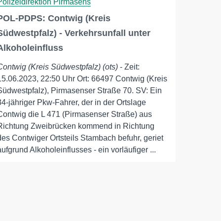
Polizeidirektion Pirmasens
POL-PDPS: Contwig (Kreis
Südwestpfalz) - Verkehrsunfall unter
Alkoholeinfluss
Contwig (Kreis Südwestpfalz) (ots)
- Zeit:
15.06.2023, 22:50 Uhr Ort: 66497 Contwig (Kreis
Südwestpfalz), Pirmasenser Straße 70. SV: Ein
34-jähriger Pkw-Fahrer, der in der Ortslage
Contwig die L 471 (Pirmasenser Straße) aus
Richtung Zweibrücken kommend in Richtung
des Contwiger Ortsteils Stambach befuhr, geriet
aufgrund Alkoholeinflusses - ein vorläufiger ...