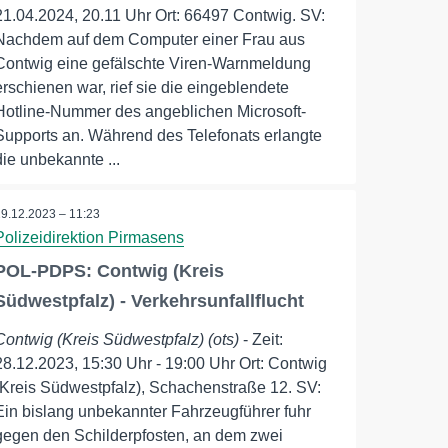
21.04.2024, 20.11 Uhr Ort: 66497 Contwig. SV:
Nachdem auf dem Computer einer Frau aus
Contwig eine gefälschte Viren-Warnmeldung
erschienen war, rief sie die eingeblendete
Hotline-Nummer des angeblichen Microsoft-
Supports an. Während des Telefonats erlangte
die unbekannte ...
29.12.2023 – 11:23
Polizeidirektion Pirmasens
POL-PDPS: Contwig (Kreis
Südwestpfalz) - Verkehrsunfallflucht
Contwig (Kreis Südwestpfalz) (ots)
- Zeit:
28.12.2023, 15:30 Uhr - 19:00 Uhr Ort: Contwig
(Kreis Südwestpfalz), Schachenstraße 12. SV:
Ein bislang unbekannter Fahrzeugführer fuhr
gegen den Schilderpfosten, an dem zwei