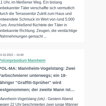
11 Uhr, im Meißener Weg. Ein bislang
unbekannter Täter verschaffte sich vermutlich
durch die Terrassentür Zutritt zum Haus und
entwendete Schmuck im Wert von rund 5.000
Euro. Anschließend flüchtete der Täter in
unbekannte Richtung. Zeugen, die verdächtige
Wahrnehmungen gemacht ...
14.10.2022 – 14:40
Polizeipräsidium Mannheim
POL-MA: Mannheim-Vogelstang: Zwei
Farbschmierer unterwegs; ein 18-
jähriger "Graffiti-Sprüher" wird
festgenommen; der zweite Mann ist…
Mannheim-Vogelstang (ots)
- Gestern Abend
gegen 22 Uhr beschmierten zwei junge Männer