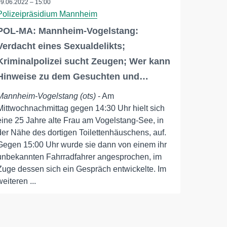
09.06.2022 – 15:00
Polizeipräsidium Mannheim
POL-MA: Mannheim-Vogelstang:
Verdacht eines Sexualdelikts;
Kriminalpolizei sucht Zeugen; Wer kann
Hinweise zu dem Gesuchten und…
Mannheim-Vogelstang (ots)
- Am
Mittwochnachmittag gegen 14:30 Uhr hielt sich
eine 25 Jahre alte Frau am Vogelstang-See, in
der Nähe des dortigen Toilettenhäuschens, auf.
Gegen 15:00 Uhr wurde sie dann von einem ihr
unbekannten Fahrradfahrer angesprochen, im
Zuge dessen sich ein Gespräch entwickelte. Im
weiteren ...