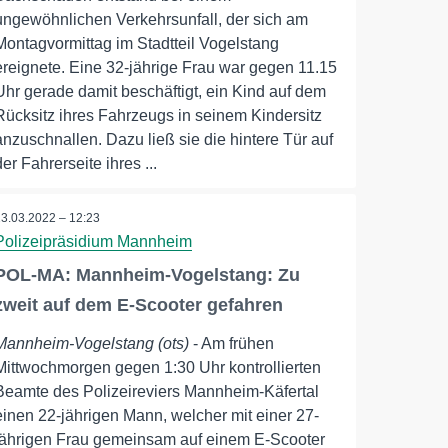
ungewöhnlichen Verkehrsunfall, der sich am
Montagvormittag im Stadtteil Vogelstang
ereignete. Eine 32-jährige Frau war gegen 11.15
Uhr gerade damit beschäftigt, ein Kind auf dem
Rücksitz ihres Fahrzeugs in seinem Kindersitz
anzuschnallen. Dazu ließ sie die hintere Tür auf
der Fahrerseite ihres ...
23.03.2022 – 12:23
Polizeipräsidium Mannheim
POL-MA: Mannheim-Vogelstang: Zu
zweit auf dem E-Scooter gefahren
Mannheim-Vogelstang (ots)
- Am frühen
Mittwochmorgen gegen 1:30 Uhr kontrollierten
Beamte des Polizeireviers Mannheim-Käfertal
einen 22-jährigen Mann, welcher mit einer 27-
jährigen Frau gemeinsam auf einem E-Scooter