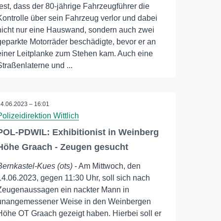
fest, dass der 80-jährige Fahrzeugführer die
Kontrolle über sein Fahrzeug verlor und dabei
nicht nur eine Hauswand, sondern auch zwei
geparkte Motorräder beschädigte, bevor er an
einer Leitplanke zum Stehen kam. Auch eine
Straßenlaterne und ...
14.06.2023 – 16:01
Polizeidirektion Wittlich
POL-PDWIL: Exhibitionist in Weinberg
Höhe Graach - Zeugen gesucht
Bernkastel-Kues (ots)
- Am Mittwoch, den
14.06.2023, gegen 11:30 Uhr, soll sich nach
Zeugenaussagen ein nackter Mann in
unangemessener Weise in den Weinbergen
Höhe OT Graach gezeigt haben. Hierbei soll er