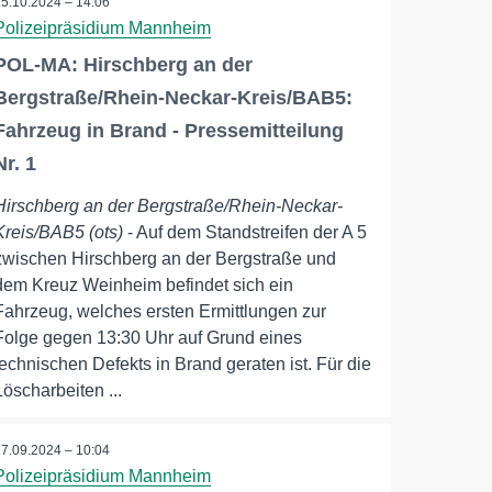
15.10.2024 – 14:06
Polizeipräsidium Mannheim
POL-MA: Hirschberg an der
Bergstraße/Rhein-Neckar-Kreis/BAB5:
Fahrzeug in Brand - Pressemitteilung
Nr. 1
Hirschberg an der Bergstraße/Rhein-Neckar-
Kreis/BAB5 (ots)
- Auf dem Standstreifen der A 5
zwischen Hirschberg an der Bergstraße und
dem Kreuz Weinheim befindet sich ein
Fahrzeug, welches ersten Ermittlungen zur
Folge gegen 13:30 Uhr auf Grund eines
technischen Defekts in Brand geraten ist. Für die
Löscharbeiten ...
17.09.2024 – 10:04
Polizeipräsidium Mannheim