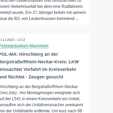
zwischen Leutershausen und Großsachsen zu
einem Verkehrsunfall bei dem eine Radfahrerin
verletzt wurde. Ein 27-Jähriger befuhr mit seinem
Seat die B3, von Leutershausen kommend ...
21.11.2023 – 12:12
Polizeipräsidium Mannheim
POL-MA: Hirschberg an der
Bergstraße/Rhein-Neckar-Kreis: LKW
missachtet Vorfahrt im Kreisverkehr
und flüchtet - Zeugen gesucht
Hirschberg an der Bergstraße/Rhein-Neckar-
Kreis (ots)
- Am Montagmorgen ereignete sich
auf der L541 in einem Kreisverkehr ein Unfall,
woraufhin sich der Unfallverursacher unerkannt
von der Unfallstelle entfernte. Um kurz nach 08