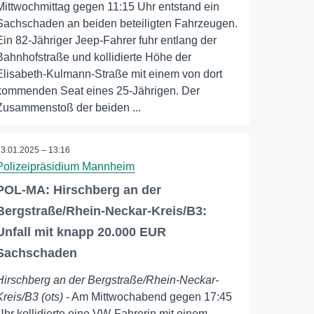
Mittwochmittag gegen 11:15 Uhr entstand ein
Sachschaden an beiden beteiligten Fahrzeugen.
Ein 82-Jähriger Jeep-Fahrer fuhr entlang der
Bahnhofstraße und kollidierte Höhe der
Elisabeth-Kulmann-Straße mit einem von dort
kommenden Seat eines 25-Jährigen. Der
Zusammenstoß der beiden ...
23.01.2025 – 13:16
Polizeipräsidium Mannheim
POL-MA: Hirschberg an der
Bergstraße/Rhein-Neckar-Kreis/B3:
Unfall mit knapp 20.000 EUR
Sachschaden
Hirschberg an der Bergstraße/Rhein-Neckar-
Kreis/B3 (ots)
- Am Mittwochabend gegen 17:45
Uhr kollidierte eine VW-Fahrerin mit einem