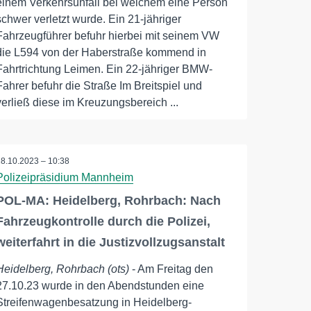
einem Verkehrsunfall bei welchem eine Person
schwer verletzt wurde. Ein 21-jähriger
Fahrzeugführer befuhr hierbei mit seinem VW
die L594 von der Haberstraße kommend in
Fahrtrichtung Leimen. Ein 22-jähriger BMW-
Fahrer befuhr die Straße Im Breitspiel und
verließ diese im Kreuzungsbereich ...
28.10.2023 – 10:38
Polizeipräsidium Mannheim
POL-MA: Heidelberg, Rohrbach: Nach
Fahrzeugkontrolle durch die Polizei,
weiterfahrt in die Justizvollzugsanstalt
Heidelberg, Rohrbach (ots)
- Am Freitag den
27.10.23 wurde in den Abendstunden eine
Streifenwagenbesatzung in Heidelberg-