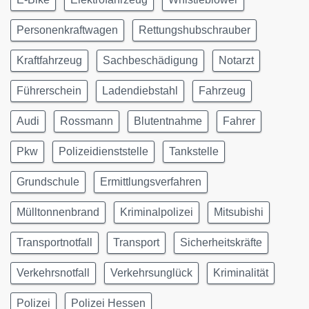
Personenkraftwagen
Rettungshubschrauber
Kraftfahrzeug
Sachbeschädigung
Notarzt
Führerschein
Ladendiebstahl
Fahrzeug
Audi
Rossmann
Blutentnahme
Fahrer
Pkw
Polizeidienststelle
Tankstelle
Grundschule
Ermittlungsverfahren
Mülltonnenbrand
Kriminalpolizei
Mitsubishi
Transportnotfall
Transport
Sicherheitskräfte
Verkehrsnotfall
Verkehrsunglück
Kriminalität
Polizei
Polizei Hessen