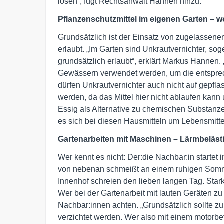
lösen“, fügt Rechtsanwalt Hannen hinzu.
Pflanzenschutzmittel im eigenen Garten – 
Grundsätzlich ist der Einsatz von zugelassene
erlaubt. „Im Garten sind Unkrautvernichter, so
grundsätzlich erlaubt“, erklärt Markus Hannen. 
Gewässern verwendet werden, um die entspre
dürfen Unkrautvernichter auch nicht auf gepfla
werden, da das Mittel hier nicht ablaufen kann
Essig als Alternative zu chemischen Substan
es sich bei diesen Hausmitteln um Lebensmittel
Gartenarbeiten mit Maschinen – Lärmbeläst
Wer kennt es nicht: Der:die Nachbar:in starte
von nebenan schmeißt an einem ruhigen Somm
Innenhof schreien den lieben langen Tag. Stark
Wer bei der Gartenarbeit mit lauten Geräten zu
Nachbar:innen achten. „Grundsätzlich sollte z
verzichtet werden. Wer also mit einem motorbet