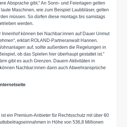
ere Absprache gibt.“ An Sonn- und Feiertagen gelten
 laute Maschinen, wie zum Beispiel Laubbläser, gelten
erden müssen. So dürfen diese montags bis samstags
betrieben werden.
er Innenhof können bei Nachbar:innen auf Dauer Unmut
unehmen“, erklärt ROLAND-Partneranwalt Hannen.
Wohnanlagen auf, sollte außerdem die Regelungen in
spiel, ob das Spielen hier überhaupt gestattet ist.“
 Lärm gibt es auch Grenzen. Dauern Aktivitäten in
, können Nachbar:innen dann auch Abwehransprüche
nternetseite
t ein Premium-Anbieter für Rechtsschutz mit über 60
Bruttobeitragseinnahmen in Höhe von 536,8 Millionen