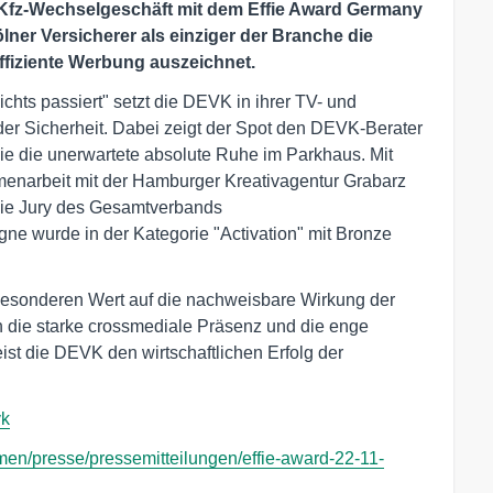
Kfz-Wechselgeschäft mit dem Effie Award Germany
lner Versicherer als einziger der Branche die
ffiziente Werbung auszeichnet.
chts passiert" setzt die DEVK in ihrer TV- und
r Sicherheit. Dabei zeigt der Spot den DEVK-Berater
wie die unerwartete absolute Ruhe im Parkhaus. Mit
enarbeit mit der Hamburger Kreativagentur Grabarz
die Jury des Gesamtverbands
 wurde in der Kategorie "Activation" mit Bronze
besonderen Wert auf die nachweisbare Wirkung der
die starke crossmediale Präsenz und die enge
t die DEVK den wirtschaftlichen Erfolg der
vk
n/presse/pressemitteilungen/effie-award-22-11-