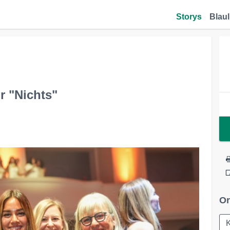
Storys
Blaul
r "Nichts"
Or