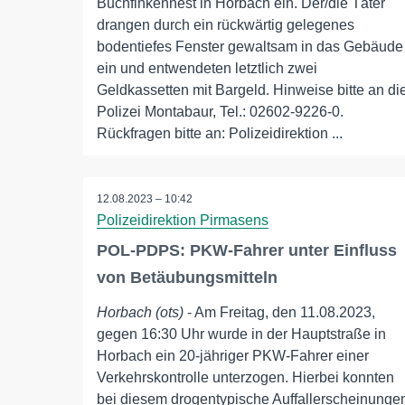
Buchfinkennest in Horbach ein. Der/die Täter
drangen durch ein rückwärtig gelegenes
bodentiefes Fenster gewaltsam in das Gebäude
ein und entwendeten letztlich zwei
Geldkassetten mit Bargeld. Hinweise bitte an di
Polizei Montabaur, Tel.: 02602-9226-0.
Rückfragen bitte an: Polizeidirektion ...
12.08.2023 – 10:42
Polizeidirektion Pirmasens
POL-PDPS: PKW-Fahrer unter Einfluss
von Betäubungsmitteln
Horbach (ots)
- Am Freitag, den 11.08.2023,
gegen 16:30 Uhr wurde in der Hauptstraße in
Horbach ein 20-jähriger PKW-Fahrer einer
Verkehrskontrolle unterzogen. Hierbei konnten
bei diesem drogentypische Auffallerscheinunge