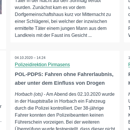
Täter in der Nacht auf den Sonntag verübt
wurden. Zunächst kam es vor dem
Dorfgemeinschaftshaus kurz vor Mitternacht zu
einer Schlägerei, bei welcher der inzwischen
ermittelte Täter einem jungen Mann aus dem
Landkreis mit der Faust ins Gesicht ...
04.10.2020 – 14:24
Polizeidirektion Pirmasens
POL-PDPS: Fahren ohne Fahrerlaubnis,
aber unter dem Einfluss von Drogen
Horbach (ots)
- Am Abend des 02.10.2020 wurde
in der Hauptstraße in Horbach ein Fahrzeug
r
durch die Polizei kontrolliert. Der 38-jährige
Fahrer konnten den Polizeibeamten keinen
.
Führerschein vorzeigen. Bei der weiteren
Überprüfung wurde festgestellt, dass dieser nicht