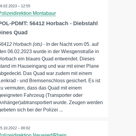
06.02.2023 – 12:55
Polizeidirektion Montabaur
POL-PDMT: 56412 Horbach - Diebstahl
eines Quad
56412 Horbach (ots)
- In der Nacht vom 05. auf
den 06.02.2023 wurde in der Wiesgenstraße in
Horbach ein blaues Quad entwendet. Dieses
stand im Hauseingang und war mit einer Plane
abgedeckt. Das Quad war zudem mit einem
Lenkrad - und Bremsenschloss gesichert. Es ist
zu vermuten, dass das Quad mit einem
geeigneten Fahrzeug (Transporter oder
Anhänger)abtransportiert wurde. Zeugen werden
gebeten sich bei der Polizei ...
05.10.2022 – 00:02
Polizeidirektion Neuwied/Rhein