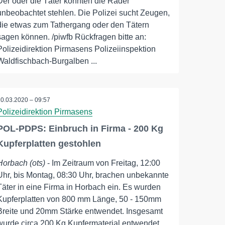
Der oder die Täter konnten die Räder
unbeobachtet stehlen. Die Polizei sucht Zeugen,
die etwas zum Tathergang oder den Tätern
sagen können. /piwfb Rückfragen bitte an:
Polizeidirektion Pirmasens Polizeiinspektion
Waldfischbach-Burgalben ...
10.03.2020 – 09:57
Polizeidirektion Pirmasens
POL-PDPS: Einbruch in Firma - 200 Kg
Kupferplatten gestohlen
Horbach (ots)
- Im Zeitraum von Freitag, 12:00
Uhr, bis Montag, 08:30 Uhr, brachen unbekannte
Täter in eine Firma in Horbach ein. Es wurden
Kupferplatten von 800 mm Länge, 50 - 150mm
Breite und 20mm Stärke entwendet. Insgesamt
wurde circa 200 Kg Kupfermaterial entwendet.