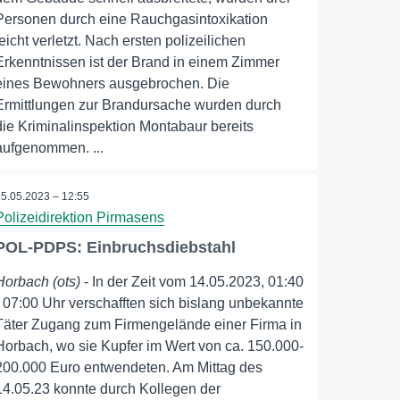
Personen durch eine Rauchgasintoxikation
leicht verletzt. Nach ersten polizeilichen
Erkenntnissen ist der Brand in einem Zimmer
eines Bewohners ausgebrochen. Die
Ermittlungen zur Brandursache wurden durch
die Kriminalinspektion Montabaur bereits
aufgenommen. ...
15.05.2023 – 12:55
Polizeidirektion Pirmasens
POL-PDPS: Einbruchsdiebstahl
Horbach (ots)
- In der Zeit vom 14.05.2023, 01:40
- 07:00 Uhr verschafften sich bislang unbekannte
Täter Zugang zum Firmengelände einer Firma in
Horbach, wo sie Kupfer im Wert von ca. 150.000-
200.000 Euro entwendeten. Am Mittag des
14.05.23 konnte durch Kollegen der