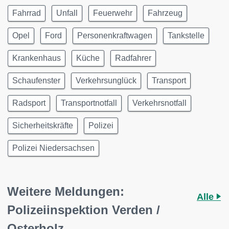
Fahrrad
Unfall
Feuerwehr
Fahrzeug
Opel
Ford
Personenkraftwagen
Tankstelle
Krankenhaus
Küche
Radfahrer
Schaufenster
Verkehrsunglück
Transport
Radsport
Transportnotfall
Verkehrsnotfall
Sicherheitskräfte
Polizei
Polizei Niedersachsen
Weitere Meldungen:
Alle
Polizeiinspektion Verden /
Osterholz