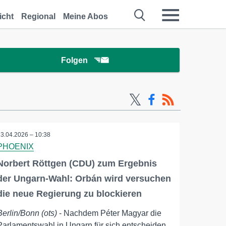
icht
Regional
Meine Abos
Folgen
13.04.2026 – 10:38
PHOENIX
Norbert Röttgen (CDU) zum Ergebnis
der Ungarn-Wahl: Orbán wird versuchen
die neue Regierung zu blockieren
Berlin/Bonn (ots)
- Nachdem Péter Magyar die
Parlamentswahl in Ungarn für sich entscheiden