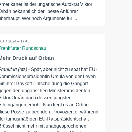
Amerikaner ist der ungarische Autokrat Viktor
Orbán bekanntlich der "beste Anführer"
überhaupt. Wer noch Argumente für ...
16.07.2024 – 17:45
Frankfurter Rundschau
Mehr Druck auf Orbán
Frankfurt (ots)
- Spät, aber nicht zu spät hat EU-
Kommissionspräsidentin Ursula von der Leyen
mit ihrer Boykott-Entscheidung die Gangart
gegen den ungarischen Ministerpräsidenten
Viktor Orbán nach dessen jüngsten
Alleingängen erhöht. Nun liegt es an Orbán
diese Posse zu beenden. Provoziert er während
der turnusmäßigen EU-Ratspräsidentschaft
Brüssel nicht mehr mit unabgesprochenen