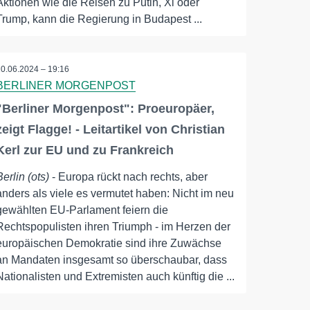
Aktionen wie die Reisen zu Putin, Xi oder
Trump, kann die Regierung in Budapest ...
10.06.2024 – 19:16
BERLINER MORGENPOST
"Berliner Morgenpost": Proeuropäer,
zeigt Flagge! - Leitartikel von Christian
Kerl zur EU und zu Frankreich
Berlin (ots)
- Europa rückt nach rechts, aber
anders als viele es vermutet haben: Nicht im neu
gewählten EU-Parlament feiern die
Rechtspopulisten ihren Triumph - im Herzen der
europäischen Demokratie sind ihre Zuwächse
an Mandaten insgesamt so überschaubar, dass
Nationalisten und Extremisten auch künftig die ...