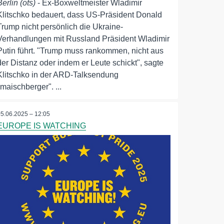
Berlin (ots)
- Ex-Boxweltmeister Wladimir
Klitschko bedauert, dass US-Präsident Donald
Trump nicht persönlich die Ukraine-
Verhandlungen mit Russland Präsident Wladimir
Putin führt. "Trump muss rankommen, nicht aus
der Distanz oder indem er Leute schickt", sagte
Klitschko in der ARD-Talksendung
"maischberger". ...
05.06.2025 – 12:05
EUROPE IS WATCHING