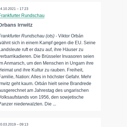
24.10.2021 – 17:23
Frankfurter Rundschau
Orbans Irrwitz
Frankfurter Rundschau (ots)
- Viktor Orbán
wähnt sich in einem Kampf gegen die EU. Seine
Landsleute ruft er dazu auf, ihre Häuser zu
verbarrikadieren. Die Brüsseler Invasoren seien
im Anmarsch, um den Menschen in Ungarn ihre
Heimat und ihre Kultur zu rauben. Freiheit,
Familie, Nation: Alles in höchster Gefahr. Mehr
Irrwitz geht kaum. Orbán hielt seine Brandrede
ausgerechnet am Jahrestag des ungarischen
Volksaufstands von 1956, den sowjetische
Panzer niederwalzten. Die ...
20.03.2019 – 09:13