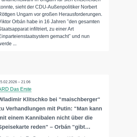
konnte, sieht der CDU-Außenpolitiker Norbert
Röttgen Ungarn vor großen Herausforderungen.
Viktor Orbán habe in 16 Jahren "den gesamten
Staatsapparat infiltriert, zu einer Art
Einparteienstaatsystem gemacht" und nun
werde ...
25.02.2026 – 21:06
ARD Das Erste
Wladimir Klitschko bei "maischberger"
zu Verhandlungen mit Putin: "Man kann
mit einem Kannibalen nicht über die
Speisekarte reden" – Orbán "gibt…