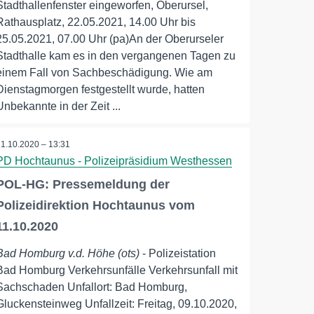
Stadthallenfenster eingeworfen, Oberursel,
Rathausplatz, 22.05.2021, 14.00 Uhr bis
25.05.2021, 07.00 Uhr (pa)An der Oberurseler
Stadthalle kam es in den vergangenen Tagen zu
einem Fall von Sachbeschädigung. Wie am
Dienstagmorgen festgestellt wurde, hatten
Unbekannte in der Zeit ...
11.10.2020 – 13:31
PD Hochtaunus - Polizeipräsidium Westhessen
POL-HG: Pressemeldung der
Polizeidirektion Hochtaunus vom
11.10.2020
Bad Homburg v.d. Höhe (ots)
- Polizeistation
Bad Homburg Verkehrsunfälle Verkehrsunfall mit
Sachschaden Unfallort: Bad Homburg,
Gluckensteinweg Unfallzeit: Freitag, 09.10.2020,