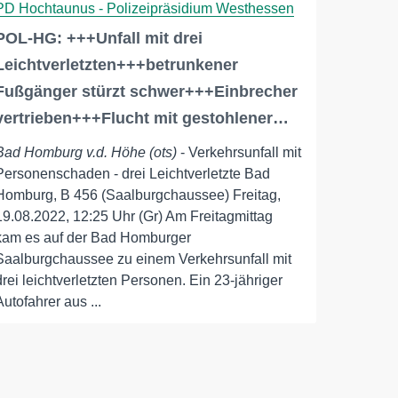
PD Hochtaunus - Polizeipräsidium Westhessen
POL-HG: +++Unfall mit drei
Leichtverletzten+++betrunkener
Fußgänger stürzt schwer+++Einbrecher
vertrieben+++Flucht mit gestohlener…
Bad Homburg v.d. Höhe (ots)
- Verkehrsunfall mit
Personenschaden - drei Leichtverletzte Bad
Homburg, B 456 (Saalburgchaussee) Freitag,
19.08.2022, 12:25 Uhr (Gr) Am Freitagmittag
kam es auf der Bad Homburger
Saalburgchaussee zu einem Verkehrsunfall mit
drei leichtverletzten Personen. Ein 23-jähriger
Autofahrer aus ...