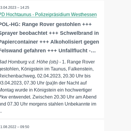
03.04.2023 – 14:25
PD Hochtaunus - Polizeipräsidium Westhessen
POL-HG: Range Rover gestohlen +++
Sprayer beobachtet +++ Schwelbrand in
Papiercontainer +++ Alkoholisiert gegen
Felswand gefahren +++ Unfallflucht -…
Bad Homburg v.d. Höhe (ots)
- 1. Range Rover
gestohlen, Königstein im Taunus, Falkenstein,
Reichenbachweg, 02.04.2023, 20.30 Uhr bis
03.04.2023, 07.30 Uhr (pa)In der Nacht auf
Montag wurde in Königstein ein hochwertiger
Pkw entwendet. Zwischen 20.30 Uhr am Abend
und 07.30 Uhr morgens stahlen Unbekannte im
..
21.08.2022 – 09:50