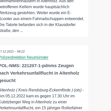
Mehrfamilienhäusern in Altenholz. Aus den
betroffenen Kellern wurde hauptsächlich
Werkzeug gestohlen. Weiter wurde ein E-
Scooter aus einem Fahrradschuppen entwendet.
Die Tatorte befanden sich in der Klausdorfer
Straße, den ...
07.12.2022 – 08:22
Polizeidirektion Neumünster
POL-NMS: 221207-1-pdnms Zeugen
nach Verkehrsunfallflucht in Altenholz
gesucht
Altenholz ( Kreis Rendsburg-Eckernförde ) (ots)
-
Am 05.12.2022 kam es gegen 17.30 Uhr im
Kubitzberger Weg in Altenholz zu einer
Verkehrsunfallflucht, ein 15 jähriger Rollerfahrer