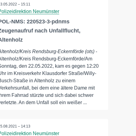
23.05.2022 – 15:11
Polizeidirektion Neumünster
POL-NMS: 220523-3-pdnms
Zeugenaufruf nach Unfallflucht,
Altenholz
Altenholz/Kreis Rendsburg-Eckernförde (ots)
-
Altenholz/Kreis Rendsburg-Eckernförde/Am
Sonntag, den 22.05.2022, kam es gegen 12:20
Uhr im Kreisverkehr Klausdorfer Straße/Willy-
Busch-Straße in Altenholz zu einem
Verkehrsunfall, bei dem eine ältere Dame mit
ihrem Fahrrad stürzte und sich dabei schwer
verletzte. An dem Unfall soll ein weißer ...
25.08.2021 – 14:13
Polizeidirektion Neumünster