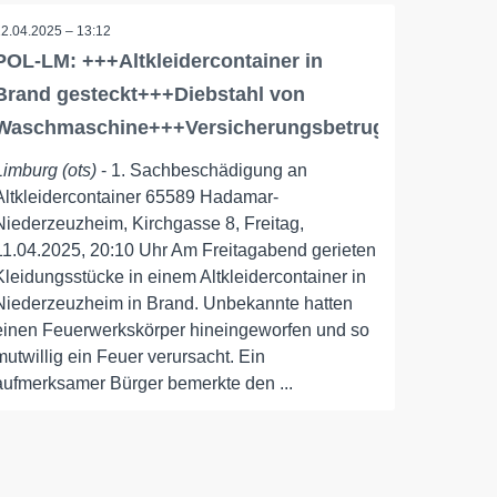
12.04.2025 – 13:12
POL-LM: +++Altkleidercontainer in
Brand gesteckt+++Diebstahl von
Waschmaschine+++Versicherungsbetrug+++
Limburg (ots)
- 1. Sachbeschädigung an
Altkleidercontainer 65589 Hadamar-
Niederzeuzheim, Kirchgasse 8, Freitag,
11.04.2025, 20:10 Uhr Am Freitagabend gerieten
Kleidungsstücke in einem Altkleidercontainer in
Niederzeuzheim in Brand. Unbekannte hatten
einen Feuerwerkskörper hineingeworfen und so
mutwillig ein Feuer verursacht. Ein
aufmerksamer Bürger bemerkte den ...