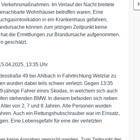
K
t Verkehrsmaßnahmen. Im Verlauf der Nacht breitete
 benachbarte Wohnhäuser betroffen waren. Eine
uchgasintoxikation in ein Krankenhaus gefahren,
randursache können zum jetzigen Zeitpunkt keine
 hat die Ermittlungen zur Brandursache aufgenommen.
o geschätzt.
15.04.2025, 13:35 Uhr
esstraße 49 bei Ahlbach in Fahrtrichtung Wetzlar zu
n wurden dabei teils schwer verletzt. Gegen 13:35
 69-jährige Fahrer eines Skodas, in welchem sich auch
eifen stehenden BMW. In diesem befanden sich neben
m Alter von 2, 7 und 8 Jahren. Alle Personen wurden
ahren. Auch ein Rettungshubschrauber war im Einsatz,
gen. Eine Lebensgefahr für eine der verletzten
er keine Angaben gemacht werden. Zum Zeitpunkt der