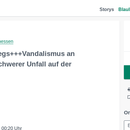
Storys
Blaul
hessen
wegs+++Vandalismus an
erer Unfall auf der
Or
E
 00:20 Uhr