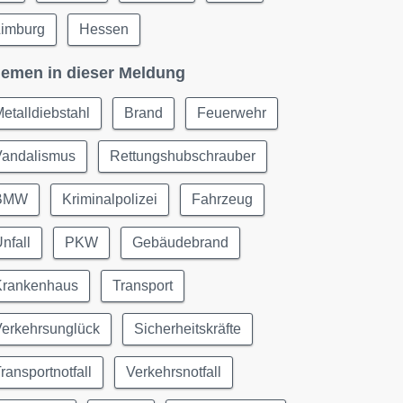
Limburg
Hessen
emen in dieser Meldung
etalldiebstahl
Brand
Feuerwehr
Vandalismus
Rettungshubschrauber
BMW
Kriminalpolizei
Fahrzeug
nfall
PKW
Gebäudebrand
Krankenhaus
Transport
Verkehrsunglück
Sicherheitskräfte
ransportnotfall
Verkehrsnotfall