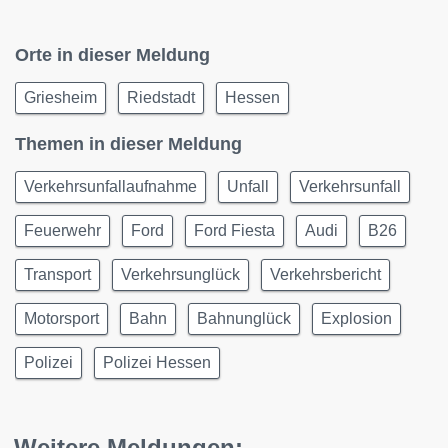
Orte in dieser Meldung
Griesheim
Riedstadt
Hessen
Themen in dieser Meldung
Verkehrsunfallaufnahme
Unfall
Verkehrsunfall
Feuerwehr
Ford
Ford Fiesta
Audi
B26
Transport
Verkehrsunglück
Verkehrsbericht
Motorsport
Bahn
Bahnunglück
Explosion
Polizei
Polizei Hessen
Weitere Meldungen: