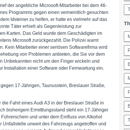
rief der angebliche Microsoft-Mitarbeiter bei dem 46-
 eines Programms gegen einen vermeintlich gesuchten
dem Idsteiner zu helfen, er hatte es vielmehr auf das
Th
te Täter erhielt als Gegenleistung zur
en-Karten. Das Geld wurde dem Geschädigten im
itens Microsoft zurückgezahlt. Die Polizei warnt
n. Kein Mitarbeiter einer seriösen Softwarefirma wird
Behebung von Problemen anbieten, die Sie vor dem
von Unbekannten nicht um den Finger wickeln und
E
r Installation einer Software oder Fernwartung ein.
M
en gegen 17-Jährigen, Taunusstein, Breslauer Straße,
ie Fahrt eines Audi A3 in der Breslauer Straße in
 bisherigem Ermittlungsstand steht ein 17-Jähriger
 Führerschein und unter dem Einfluss von Alkohol
T
 Unfallstelle unweit des Fahrzeugs angetroffen und