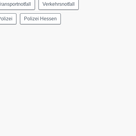
ransportnotfall
Verkehrsnotfall
olizei
Polizei Hessen