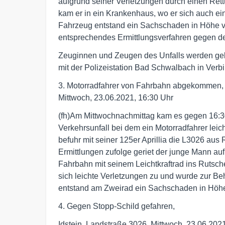
aufgrund seiner Verletzungen durch einen Ret
kam er in ein Krankenhaus, wo er sich auch e
Fahrzeug entstand ein Sachschaden in Höhe vo
entsprechendes Ermittlungsverfahren gegen de
Zeuginnen und Zeugen des Unfalls werden geb
mit der Polizeistation Bad Schwalbach in Verb
3. Motorradfahrer von Fahrbahn abgekommen, Id
Mittwoch, 23.06.2021, 16:30 Uhr
(fh)Am Mittwochnachmittag kam es gegen 16:30
Verkehrsunfall bei dem ein Motorradfahrer leic
befuhr mit seiner 125er Aprillia die L3026 aus
Ermittlungen zufolge geriet der junge Mann au
Fahrbahn mit seinem Leichtkraftrad ins Rutsch
sich leichte Verletzungen zu und wurde zur B
entstand am Zweirad ein Sachschaden in Höhe
4. Gegen Stopp-Schild gefahren,
Idstein, Landstraße 3026, Mittwoch, 23.06.202