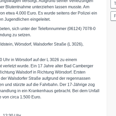
tungswagen versorgt. Aufgrund seiner Verletzungen
T
iner Blutentnahme unterziehen lassen musste. Am
n etwa 4.000 Euro. Es wurde seitens der Polizei ein
P
n Jugendlichen eingeleitet.
eten, sich unter der Telefonnummer (06124) 7078-0
indung zu setzen.
stein, Wörsdorf, Walsdorfer Straße (L 3026),
 Uhr in Wörsdorf auf der L 3026 zu einem
ht verletzt wurde. Ein 17 Jahre alter Bad Camberger
 Richtung Walsdorf in Richtung Wörsdorf. Ersten
f der Walsdorfer Straße aufgrund der regennassen
en und stürzte auf die Fahrbahn. Der 17-Jährige zog
ehandlung in ein Krankenhaus gebracht. Bei dem Unfall
 von circa 1.500 Euro.
1, 12:30 Uhr