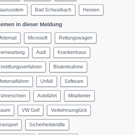
Taunusstein
Bad Schwalbach
Hessen
emen in dieser Meldung
Motorrad
Microsoft
Rettungswagen
Fernwartung
Audi
Krankenhaus
rmittlungsverfahren
Blutentnahme
otorradfahrer
Unfall
Software
Führerschein
Autofahrt
Mitarbeiter
Baum
VW Golf
Verkehrsunglück
ransport
Sicherheitskräfte