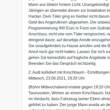
Mann aus Idstein hinters Licht. Unangekündigt 
Jährigen an überredet diesen zur Installation
Hacker. Dem Täter ging es hierbei nicht darum 
Geld des Angerufenen abgesehen. Der unbekann
Programmierung 400 Euro in Form von Guthab
Anschluss, nicht wie vom Täter versprochen, se
dringend davor, auf derartige Anrufe einzugehe
Sie unaufgefordert zu Hause anrufen und die 
Anruf noch gar nicht hatten. Lassen Sie sich 
gehen Sie keinesfalls auf fragliche Angebote zu
Beenden Sie das Gespräch rechtzeitig
2. Audi kollidiert mit Kirschbaum - Ermittlung
Mittwoch, 23.06.2021, 19:20 Uhr
(fh)Am Mittwochabend endete gegen 19:20 Uhr d
Taunusstein, Wehen an einem Kirschbaum. Nach
im Verdacht, dass Fahrzeug seiner Eltern ohne
geführt zu haben. Der junge Mann wurde an der