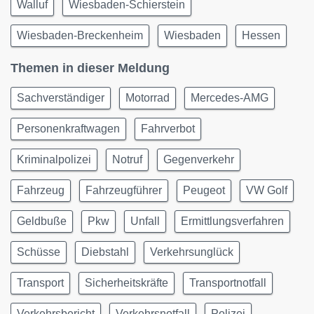
Walluf
Wiesbaden-Schierstein
Wiesbaden-Breckenheim
Wiesbaden
Hessen
Themen in dieser Meldung
Sachverständiger
Motorrad
Mercedes-AMG
Personenkraftwagen
Fahrverbot
Kriminalpolizei
Notruf
Gegenverkehr
Fahrzeug
Fahrzeugführer
Peugeot
VW Golf
Geldbuße
Pkw
Unfall
Ermittlungsverfahren
Schüsse
Diebstahl
Verkehrsunglück
Transport
Sicherheitskräfte
Transportnotfall
Verkehrsbericht
Verkehrsnotfall
Polizei