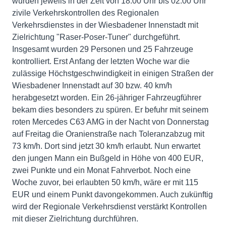
wurden jeweils in der Zeit von 18:00 Uhr bis 02:00 Uhr
zivile Verkehrskontrollen des Regionalen
Verkehrsdienstes in der Wiesbadener Innenstadt mit
Zielrichtung "Raser-Poser-Tuner" durchgeführt.
Insgesamt wurden 29 Personen und 25 Fahrzeuge
kontrolliert. Erst Anfang der letzten Woche war die
zulässige Höchstgeschwindigkeit in einigen Straßen der
Wiesbadener Innenstadt auf 30 bzw. 40 km/h
herabgesetzt worden. Ein 26-jähriger Fahrzeugführer
bekam dies besonders zu spüren. Er befuhr mit seinem
roten Mercedes C63 AMG in der Nacht von Donnerstag
auf Freitag die Oranienstraße nach Toleranzabzug mit
73 km/h. Dort sind jetzt 30 km/h erlaubt. Nun erwartet
den jungen Mann ein Bußgeld in Höhe von 400 EUR,
zwei Punkte und ein Monat Fahrverbot. Noch eine
Woche zuvor, bei erlaubten 50 km/h, wäre er mit 115
EUR und einem Punkt davongekommen. Auch zukünftig
wird der Regionale Verkehrsdienst verstärkt Kontrollen
mit dieser Zielrichtung durchführen.