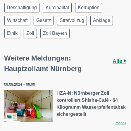
Beschäftigung
Kriminalität
Korruption
Wirtschaft
Gesetz
Strafvollzug
Anklage
Ethik
Zoll
Zoll Bayern
Weitere Meldungen:
Alle
Hauptzollamt Nürnberg
09.08.2024 – 09:00
HZA-N: Nürnberger Zoll
kontrolliert Shisha-Café - 64
Kilogramm Wasserpfeifentabak
sichergestellt
2
mehr