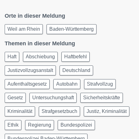
Orte in dieser Meldung
Weil am Rhein
Baden-Württemberg
Themen in dieser Meldung
Haft
Abschiebung
Haftbefehl
Justizvollzugsanstalt
Deutschland
Aufenthaltsgesetz
Autobahn
Strafvollzug
Gesetz
Untersuchungshaft
Sicherheitskräfte
Kriminalität
Strafgesetzbuch
Justiz, Kriminalität
Ethik
Regierung
Bundespolizei
Bundespolizei Baden-Württemberg