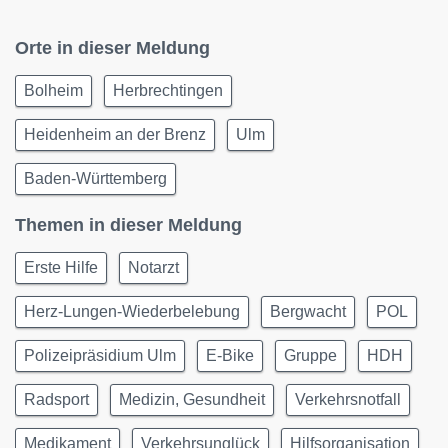
Orte in dieser Meldung
Bolheim
Herbrechtingen
Heidenheim an der Brenz
Ulm
Baden-Württemberg
Themen in dieser Meldung
Erste Hilfe
Notarzt
Herz-Lungen-Wiederbelebung
Bergwacht
POL
Polizeipräsidium Ulm
E-Bike
Gruppe
HDH
Radsport
Medizin, Gesundheit
Verkehrsnotfall
Medikament
Verkehrsunglück
Hilfsorganisation